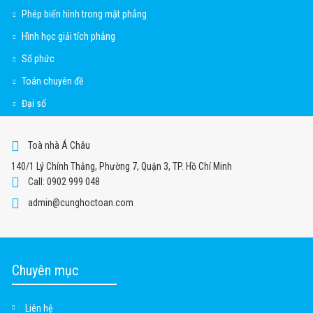
Phép biến hình trong mặt phẳng
Hình học giải tích phẳng
Số phức
Toán chuyên đề
Đại số
Toà nhà Á Châu
140/1 Lý Chính Thắng, Phường 7, Quận 3, TP. Hồ Chí Minh
Call: 0902 999 048
admin@cunghoctoan.com
Chuyên mục
Liên hệ