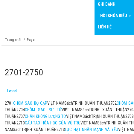
GHI DANH
THỜI KHÓA BIỂU
LIÊN HỆ
Trang nhất
Page
2701-2750
Tweet
2701
CHÒM SAO BỌ CẠP
VIỆT NAMSáchTRỊNH XUÂN THUẬN2702
CHÒM SA
THUẬN2704
CHÒM SAO SƯ TỬ
VIỆT NAMSáchTRỊNH XUÂN THUẬN270
THUẬN2707
CHÂN KHÔNG LƯỢNG TỬ
VIỆT NAMSáchTRỊNH XUÂN THUẬN2708
THUẬN2710
CẤU TẠO HÓA HỌC CỦA VŨ TRỤ
VIỆT NAMSáchTRỊNH XUÂN TH
NAMSáchTRỊNH XUÂN THUẬN2713
LỰC HẠT NHÂN MẠNH VÀ YẾU
VIỆT NA