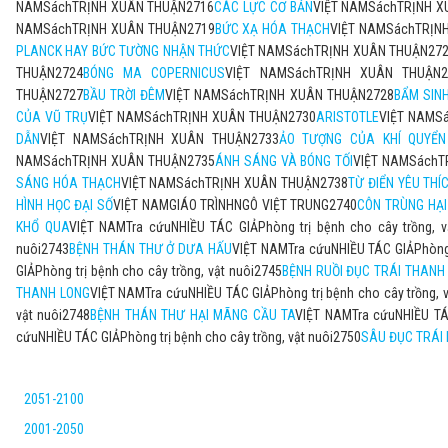
NAMSáchTRỊNH XUÂN THUẬN2716
CÁC LỰC CƠ BẢN
VIỆT NAMSáchTRỊNH X
NAMSáchTRỊNH XUÂN THUẬN2719
BỨC XẠ HÓA THẠCH
VIỆT NAMSáchTRỊN
PLANCK HAY BỨC TƯỜNG NHẬN THỨC
VIỆT NAMSáchTRỊNH XUÂN THUẬN27
THUẬN2724
BÓNG MA COPERNICUS
VIỆT NAMSáchTRỊNH XUÂN THUẬN2
THUẬN2727
BẦU TRỜI ĐÊM
VIỆT NAMSáchTRỊNH XUÂN THUẬN2728
BẨM SINH
CỦA VŨ TRỤ
VIỆT NAMSáchTRỊNH XUÂN THUẬN2730
ARISTOTLE
VIỆT NAMS
DẪN
VIỆT NAMSáchTRỊNH XUÂN THUẬN2733
ẢO TƯỢNG CỦA KHÍ QUYỂN
NAMSáchTRỊNH XUÂN THUẬN2735
ÁNH SÁNG VÀ BÓNG TỐI
VIỆT NAMSáchT
SÁNG HÓA THẠCH
VIỆT NAMSáchTRỊNH XUÂN THUẬN2738
TỪ ĐIỂN YÊU THÍ
HÌNH HỌC ĐẠI SỐ
VIỆT NAMGIÁO TRÌNHNGÔ VIỆT TRUNG2740
CÔN TRÙNG HẠI
KHỔ QUA
VIỆT NAMTra cứuNHIỀU TÁC GIẢPhòng trị bệnh cho cây trồng, v
nuôi2743
BỆNH THÁN THƯ Ở DƯA HẤU
VIỆT NAMTra cứuNHIỀU TÁC GIẢPhòng t
GIẢPhòng trị bệnh cho cây trồng, vật nuôi2745
BỆNH RUỒI ĐỤC TRÁI THANH
THANH LONG
VIỆT NAMTra cứuNHIỀU TÁC GIẢPhòng trị bệnh cho cây trồng, 
vật nuôi2748
BỆNH THÁN THƯ HẠI MÃNG CẦU TA
VIỆT NAMTra cứuNHIỀU TÁC
cứuNHIỀU TÁC GIẢPhòng trị bệnh cho cây trồng, vật nuôi2750
SÂU ĐỤC TRÁI 
2051-2100
2001-2050