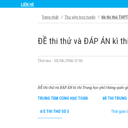
LIÊN HỆ
Trang nhất
Thư viện trực tuyến
Đề thi thử THP
ĐỀ thi thử và ĐÁP ÁN kì t
Thứ sáu - 03/06/2016 17:05
ĐỀ thi thử và ĐÁP ÁN kì thi Trung học phổ thông quốc gi
TRUNG TÂM CÙNG HỌC TOÁN ĐỀ THI TRUN
Đ Ề THI THỬ SỐ 5
Thời gian 
-----------------