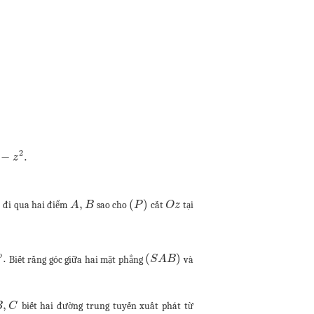
2
−
.
z
)
,
(
)
đi qua hai điểm
sao cho
cắt
tại
A
B
P
O
z
o
.
(
)
Biết rằng góc giữa hai mặt phẳng
và
S
A
B
,
biết hai đường trung tuyến xuất phát từ
B
C