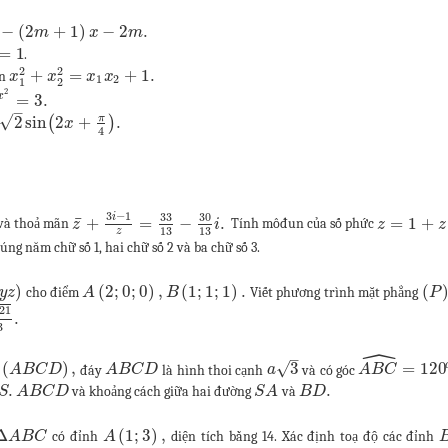
−
(
2
+
1
)
−
2
.
m
x
m
=
1
.
2
2
+
=
+
1.
ãn
x
x
x
x
1
2
1
2
2
x
=
3.
–
π
√
2
sin
(
2
+
)
.
x
4
3
−
1
33
30
i
¯
+
=
−
.
=
1
+
 và thoả mãn
Tính môđun của số phức
z
i
z
z
13
13
z
đúng năm chữ số 1, hai chữ số 2 và ba chữ số 3.
)
(
2
;
0
;
0
)
,
(
1
;
1
;
1
)
.
(
cho điểm
Viết phương trình mặt phẳng
y
z
A
B
P
21
.
3
ˆ
–
√
(
)
,
3
=
120
đáy
là hình thoi cạnh
và có góc
A
B
C
D
A
B
C
D
a
A
B
C
.
.
và khoảng cách giữa hai đường
và
S
A
B
C
D
S
A
B
D
Δ
(
1
;
3
)
,
có đỉnh
diện tích bằng 14. Xác định toạ độ các đỉnh
A
B
C
A