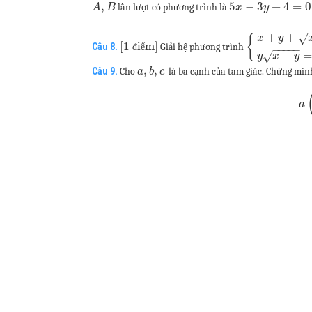
,
5
−
3
+
4
=
0
lần lượt có phương trình là
A
B
x
y
+
+
√
{
x
y
[1
i
m]
Câu 8.
Giải hệ phương trình
đ
ể
−
−
−
−
−
−
√
y
x
y
,
,
Câu 9.
Cho
là ba cạnh của tam giác. Chứng min
a
b
c
a