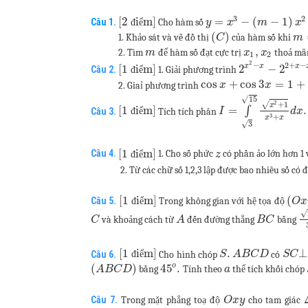
3
2
[2
i
m]
=
−
(
−
1
)
Câu 1.
Cho hàm số
đ
ể
y
x
m
x
(
)
1. Khảo sát và vẽ đồ thị
của hàm số khi
C
m
,
2. Tìm
để hàm số đạt cực trị
thoả m
m
x
x
1
2
2
−
2
+
−
x
x
x
[1
i
m]
2
−
2
Câu 2.
1. Giải phương trình
đ
ể
cos
+
cos
3
=
1
+
2. Giaỉ phương trình
x
x
√
15
2
+
1
√
x
[1
i
m]
=
∫
.
Câu 3.
Tích tích phân
đ
ể
I
d
x
3
+
x
x
√
3
[1
i
m]
Câu 4.
1. Cho số phức
có phần ảo lớn hơn 1
đ
ể
z
2. Từ các chữ số 1,2,3 lập được bao nhiêu số có 
[1
i
m]
(
Câu 5.
Trong không gian với hệ tọa độ
đ
ể
O
x
√
và khoảng cách từ
đến đường thẳng
bằng
C
A
B
C
[1
i
m]
.
⊥
Câu 6.
Cho hình chóp
có
đ
ể
S
A
B
C
D
S
C
o
(
)
45
.
bằng
Tính theo
thể tích khối chóp
A
B
C
D
a
Câu 7.
Trong mặt phẳng toạ độ
cho tam giác
O
x
y