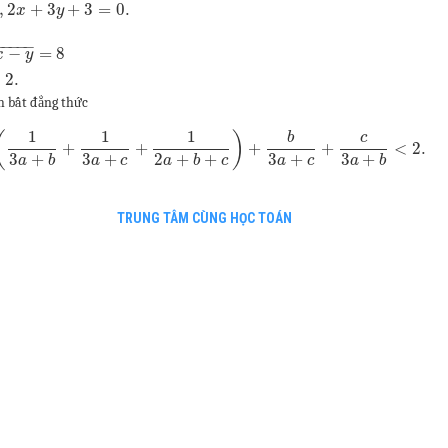
,
2
+
3
+
3
=
0.
x
y
−
−
−
−
−
−
=
8
x
y
=
2.
h bất đẳng thức
1
1
1
(
)
b
c
+
+
+
+
<
2.
3
+
3
+
2
+
+
3
+
3
+
a
b
a
c
a
b
c
a
c
a
b
TRUNG TÂM CÙNG HỌC TOÁN