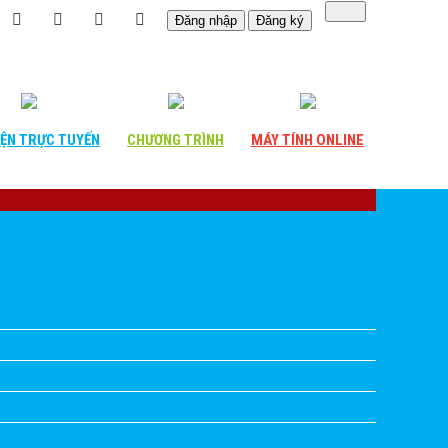
Đăng nhập
Đăng ký
IỆN
TRỰC TUYẾN
CHƯƠNG
TRÌNH
MÁY TÍNH
ONLINE