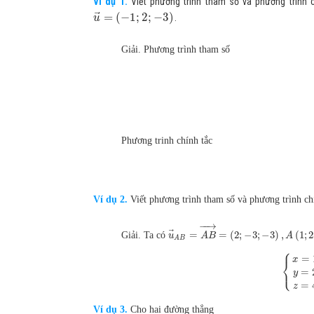
Ví dụ 1.
Viết phương trình tham số và phương trình
⃗
=
(
−
1
;
2
;
−
3
)
.
u
Giải. Phương trình tham số
Phương trinh chính tắc
Ví dụ 2.
Viết phương trình tham số và phương trình ch
−
−
→
⃗
=
=
(
2
;
−
3
;
−
3
)
,
(
1
;
2
Giải. Ta có
u
A
B
A
A
B
⎧
=
x
⎨
⎩
=
y
=
z
Ví dụ 3.
Cho hai đường thẳng