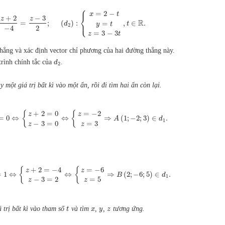
⎧
=
2
−
x
t
⎨
+
2
−
3
z
z
⎩
R
=
;
(
)
:
,
∈
.
=
d
t
y
t
2
−
4
2
=
3
−
3
z
t
ẳng và xác định vector chỉ phương của hai đường thẳng này.
rình chính tắc của
.
d
2
ay một giá trị bất kì vào một ẩn, rồi đi tìm hai ẩn còn lại.
{
{
+
2
=
0
=
−
2
z
z
=
0
⇔
⇔
⇒
(
1
;
−
2
;
3
)
∈
.
A
d
1
−
3
=
0
=
3
z
z
{
{
+
2
=
−
4
=
−
6
z
z
=
1
⇔
⇔
⇒
(
2
;
−
6
;
5
)
∈
.
B
d
1
−
3
=
2
=
5
z
z
 trị bất kì vào tham số
và tìm
,
,
tương ứng.
t
x
y
z