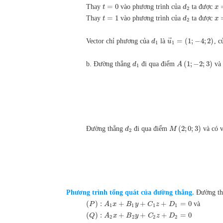
=
0
Thay
vào phương trình của
ta được
t
d
x
2
=
1
Thay
vào phương trình của
ta được
t
d
x
2
⃗
=
(
1
;
−
4
;
2
)
Vector chỉ phương của
là
, 
d
u
1
1
(
1
;
−
2
;
3
)
b. Đường thẳng
đi qua điểm
và 
d
A
1
(
2
;
0
;
3
)
Đường thẳng
đi qua điểm
và có v
d
M
2
Phương trình tổng quát của đường thẳng.
Đường t
(
)
:
+
+
+
=
0
và
P
A
x
B
y
C
z
D
1
1
1
1
(
)
:
+
+
+
=
0
Q
A
x
B
y
C
z
D
2
2
2
2