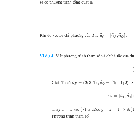
sẽ có phương trình tổng quát là
⃗
⃗
⃗
=
[
,
]
.
Khi đó vector chỉ phương của
là
d
u
n
n
d
P
Q
Ví dụ 4.
Viết phương trình tham số và chính tắc của đ
(
⃗
⃗
=
(
2
;
3
;
1
)
,
=
(
1
;
−
1
;
2
)
Giải. Ta có
. S
n
n
P
Q
⃗
⃗
⃗
=
[
,
]
u
n
n
1
2
d
=
1
(
∗
)
=
=
1
⇒
(
Thay
vào
ta được
x
y
z
A
Phương trình tham số