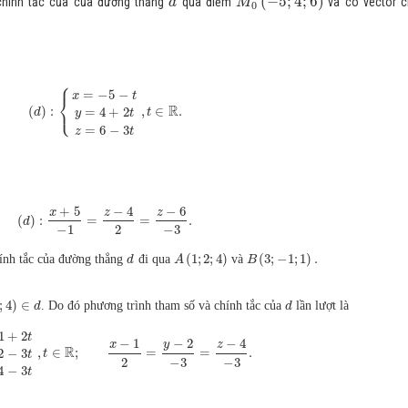
(
−
5
;
4
;
6
)
 chính tắc của của đường thẳng
qua điểm
và có vector c
d
M
0
⎧
=
−
5
−
x
t
⎨
⎩
R
(
)
:
,
∈
.
=
4
+
2
d
t
y
t
=
6
−
3
z
t
+
5
−
4
−
6
x
z
z
(
)
:
=
=
.
d
−
1
2
−
3
(
1
;
2
;
4
)
(
3
;
−
1
;
1
)
.
ính tắc của đường thẳng
đi qua
và
d
A
B
;
4
)
∈
. Do đó phương trình tham số và chính tắc của
lần lượt là
d
d
1
+
2
t
−
2
−
1
−
4
y
x
z
R
,
∈
;
=
=
.
2
−
3
t
t
2
−
3
−
3
4
−
3
t