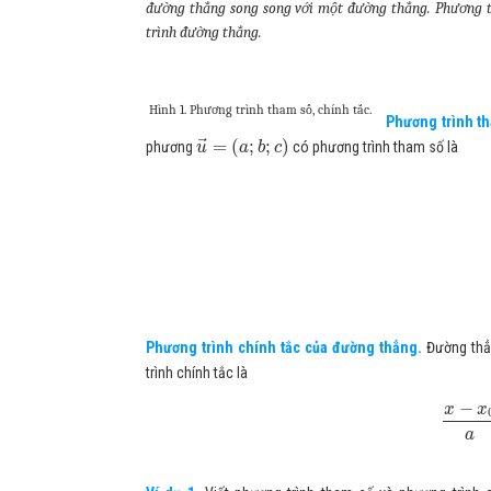
đường thẳng song song với một đường thẳng. Phương t
trình đường thẳng.
Hình 1. Phương trình tham số, chính tắc.
Phương trình t
⃗
=
(
;
;
)
phương
có phương trình tham số là
u
a
b
c
Phương trình chính tắc của đường thẳng.
Đường th
trình chính tắc là
−
x
x
a