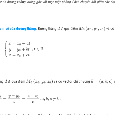
rình đường thẳng vuông góc với một mặt phẳng. Cách chuyển đổi giữa các d
(
;
;
)
ham số của đường thẳng.
Đường thẳng
đi qua điểm
và có 
d
M
x
y
z
0
0
0
0
⎧
=
+
x
x
a
t
⎨
0
⎩
R
,
∈
.
=
+
t
y
y
b
t
0
=
+
z
z
c
t
0
⃗
(
;
;
)
=
(
;
;
)
ẳng
đi qua điểm
và có vector chỉ phương
c
d
M
x
y
z
u
a
b
c
0
0
0
0
−
−
y
y
z
z
0
0
0
=
=
,
,
,
≠
0.
a
b
c
b
c