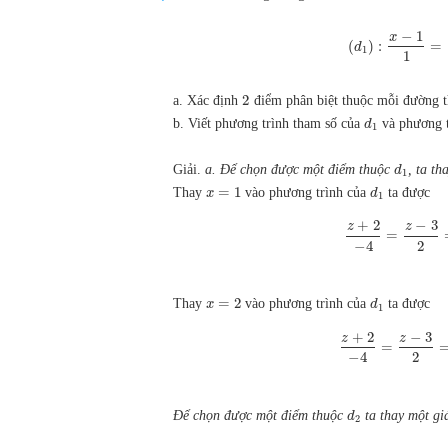
−
1
x
(
)
:
=
d
1
1
2
a. Xác định
điểm phân biệt thuộc mỗi đường th
b. Viết phương trình tham số của
và phương t
d
1
Giải.
a. Để chọn được một điểm thuộc
, ta th
d
1
=
1
Thay
vào phương trình của
ta được
x
d
1
+
2
−
3
z
z
=
−
4
2
=
2
Thay
vào phương trình của
ta được
x
d
1
+
2
−
3
z
z
=
−
4
2
Để chọn được một điểm thuộc
ta thay một giá
d
2