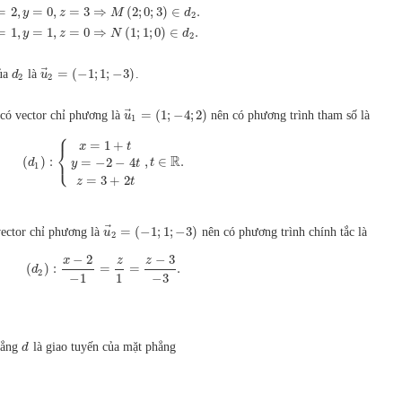
=
2
,
=
0
,
=
3
⇒
(
2
;
0
;
3
)
∈
.
y
z
M
d
2
=
1
,
=
1
,
=
0
⇒
(
1
;
1
;
0
)
∈
.
y
z
N
d
2
⃗
=
(
−
1
;
1
;
−
3
)
của
là
.
d
u
2
2
⃗
=
(
1
;
−
4
;
2
)
có vector chỉ phương là
nên có phương trình tham số là
u
1
⎧
=
1
+
x
t
⎨
⎩
R
(
)
:
,
∈
.
=
−
2
−
4
d
t
y
t
1
=
3
+
2
z
t
⃗
=
(
−
1
;
1
;
−
3
)
ector chỉ phương là
nên có phương trình chính tắc là
u
2
−
2
−
3
x
z
z
(
)
:
=
=
.
d
2
−
1
1
−
3
hẳng
là giao tuyến của mặt phẳng
d