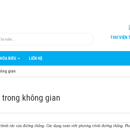
THƯ VIỆN
T
KHÓA BIỂU
LIÊN HỆ
hông gian
 trong không gian
chính tắc của đường thẳng. Các dạng toán viết phương trình đường thẳng. Ph