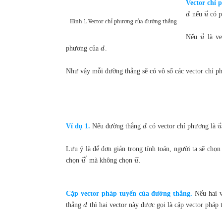
Vector chỉ 
⃗
nếu
có p
d
u
Hình 1. Vector chỉ phương của đường thẳng
⃗
Nếu
là ve
u
phương của
.
d
Như vậy mỗi đường thẳng sẽ có vô số các vector chỉ p
Ví dụ 1.
Nếu đường thẳng
có vector chỉ phương là
d
u
Lưu ý là để đơn giản trong tính toán, người ta sẽ chọn
′
⃗
⃗
chọn
mà không chọn
.
u
u
Cặp vector pháp tuyến của đường thẳng.
Nếu hai 
thẳng
thì hai vector này được gọi là cặp vector pháp
d