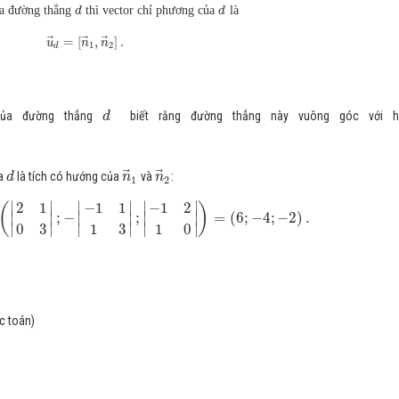
ủa đường thẳng
thì vector chỉ phương của
là
d
d
⃗
⃗
⃗
=
[
,
]
.
u
n
n
1
2
d
của đường thẳng
biết rằng đường thẳng này vuông góc với ha
d
⃗
⃗
ủa
là tích có hướng của
và
:
d
n
n
1
2
∣
∣
∣
∣
∣
∣
2
1
−
1
1
−
1
2
(
)
∣
∣
;
−
∣
∣
;
∣
∣
=
(
6
;
−
4
;
−
2
)
.
∣
∣
∣
∣
∣
∣
0
3
1
3
1
0
c toán)