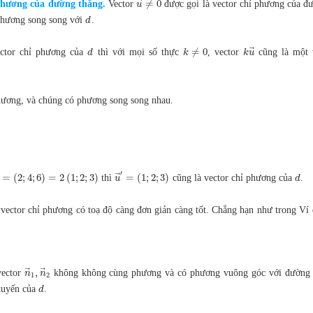
⃗
⃗
≠
0
phương của đường thẳng.
Vector
được gọi là vector chỉ phương của đ
u
hương song song với
.
d
⃗
≠
0
ctor chỉ phương của
thì với mọi số thực
, vector
cũng là một v
d
k
k
u
hương, và chúng có phương song song nhau.
′
⃗
⃗
=
(
2
;
4
;
6
)
=
2
(
1
;
2
;
3
)
=
(
1
;
2
;
3
)
thì
cũng là vector chỉ phương của
.
u
d
 vector chỉ phương có toạ độ càng đơn giản càng tốt. Chẳng hạn như trong Ví d
⃗
⃗
,
vector
không không cùng phương và có phương vuông góc với đường
n
n
1
2
 tuyến của
.
d