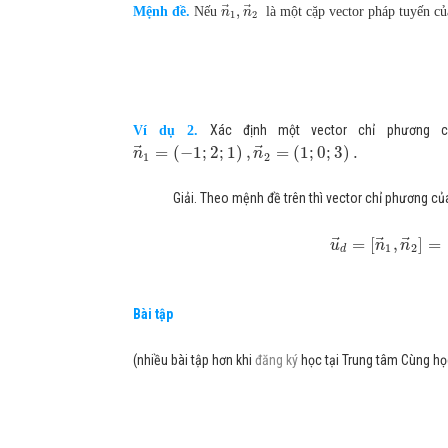
⃗
⃗
,
Mệnh đề.
Nếu
là một cặp vector pháp tuyến c
n
n
1
2
Xác định một vector chỉ phương 
Ví dụ 2.
⃗
⃗
=
(
−
1
;
2
;
1
)
,
=
(
1
;
0
;
3
)
.
n
n
1
2
Giải. Theo mệnh đề trên thì vector chỉ phương c
⃗
⃗
⃗
=
[
,
]
=
u
n
n
1
2
d
Bài tập
(nhiều bài tập hơn khi
đăng ký
học tại Trung tâm Cùng họ