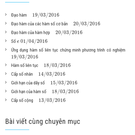
19
/
03
/
2016
Đạo hàm
20
/
03
/
2016
Đạo hàm của các hàm số cơ bản
20
/
03
/
2016
Đạo hàm của hàm hợp
01
/
04
/
2016
Số
e
Ứng dụng hàm số liên tục chứng minh phương trình có nghiệm
19
/
03
/
2016
18
/
03
/
2016
Hàm số liên tục
14
/
03
/
2016
Cấp số nhân
15
/
03
/
2016
Giới hạn của dãy số
18
/
03
/
2016
Giới hạn của hàm số
13
/
03
/
2016
Cấp số cộng
Bài viết cùng chuyên mục