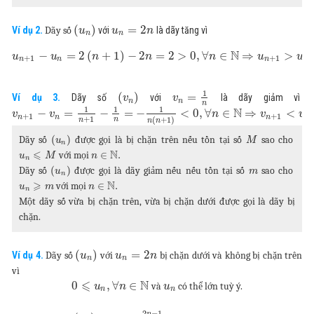
(
)
=
2
Ví dụ 2.
Dãy số
với
là dãy tăng vì
u
u
n
n
n
N
−
=
2
(
+
1
)
−
2
=
2
>
0
,
∀
∈
⇒
>
.
u
u
n
n
n
u
u
+
1
+
1
n
n
n
n
1
(
)
=
Ví dụ 3.
Dãy số
với
là dãy giảm vì
v
v
n
n
n
1
1
1
N
−
=
−
=
−
<
0
,
∀
∈
⇒
<
.
v
v
n
v
v
+
1
+
1
n
n
n
n
+
1
(
+
1
)
n
n
n
n
(
)
Dãy số
được gọi là bị chặn trên nếu tồn tại số
sao cho
u
M
n
⩽
N
∈
.
với mọi
u
M
n
n
(
)
Dãy số
được gọi là dãy giảm nếu nếu tồn tại số
sao cho
u
m
n
⩾
N
∈
.
với mọi
u
m
n
n
Một dãy số vừa bị chặn trên, vừa bị chặn dưới được gọi là dãy bị
chặn.
(
)
=
2
Ví dụ 4.
Dãy số
với
bị chặn dưới và không bị chặn trên
u
u
n
n
n
vì
⩽
N
0
,
∀
∈
và
có thể lớn tuỳ ý.
u
n
u
n
n
2
−
1
n