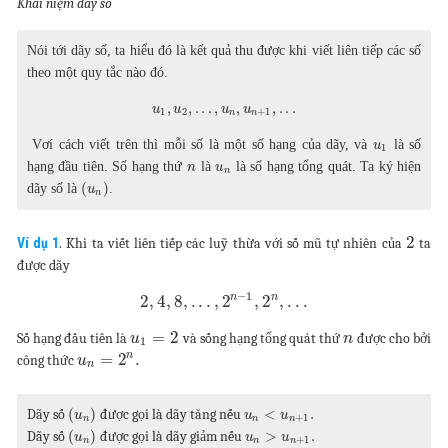
Khái niệm dãy số
Nói tới dãy số, ta hiểu đó là kết quả thu được khi viết liên tiếp các số
theo một quy tắc nào đó.
,
,
.
.
.
,
,
,
.
.
.
u
u
u
u
1
2
+
1
n
n
Vơí cách viết trên thì mỗi số là một số hạng của dãy, và
là số
u
1
hạng đầu tiên. Số hạng thứ
là
là số hạng tổng quát. Ta ký hiện
n
u
n
(
)
dãy số là
.
u
n
2
Ví dụ 1
. Khi ta viết liên tiếp các luỹ thừa với số mũ tự nhiên của
ta
được dãy
−
1
n
n
2
,
4
,
8
,
.
.
.
,
2
,
2
,
.
.
.
=
2
Số hạng đầu tiên là
và sống hạng tổng quát thứ
được cho bởi
u
n
1
n
=
2
.
công thức
u
n
(
)
<
.
Dãy số
được gọi là dãy tăng nếu
u
u
u
+
1
n
n
n
(
)
>
.
Dãy số
được gọi là dãy giảm nếu
u
u
u
+
1
n
n
n