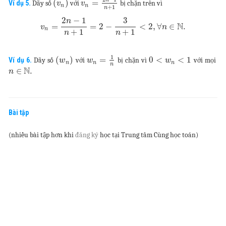
(
)
=
Ví dụ 5.
Dãy số
với
bị chặn trên vì
v
v
n
n
+
1
n
2
−
1
3
n
N
=
=
2
−
<
2
,
∀
∈
.
v
n
n
+
1
+
1
n
n
1
(
)
=
0
<
<
1
Ví dụ 6.
Dãy số
với
bị chặn vì
với mọi
w
w
w
n
n
n
n
N
∈
.
n
Bài tập
(nhiều bài tập hơn khi
đăng ký
học tại Trung tâm Cùng học toán)