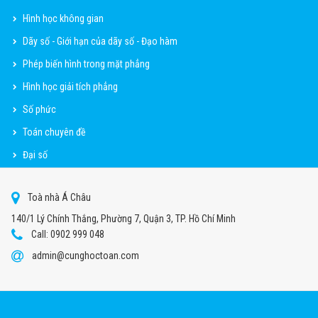
Hình học không gian
Dãy số - Giới hạn của dãy số - Đạo hàm
Phép biến hình trong mặt phẳng
Hình học giải tích phẳng
Số phức
Toán chuyên đề
Đại số
Toà nhà Á Châu
140/1 Lý Chính Thắng, Phường 7, Quận 3, TP. Hồ Chí Minh
Call: 0902 999 048
admin@cunghoctoan.com