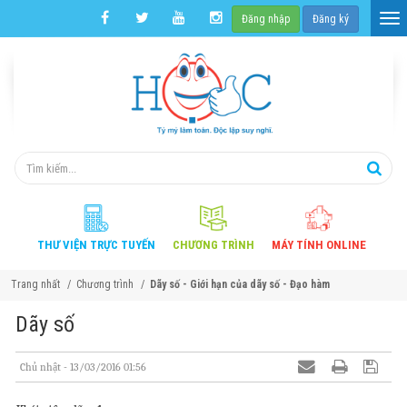
Đăng nhập
Đăng ký
THƯ VIỆN
TRỰC TUYẾN
CHƯƠNG
TRÌNH
MÁY TÍNH
ONLINE
Trang nhất
Chương trình
Dãy số - Giới hạn của dãy số - Đạo hàm
Dãy số
Chủ nhật - 13/03/2016 01:56