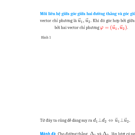
Mối liên hệ giữa góc giữa hai đường thẳng và góc gi
⃗
⃗
,
vector chỉ phương là
. Khi đó góc hợp bởi giữ
u
u
1
2
⃗
⃗
=
(
,
)
bởi hai vector chỉ phương
.
φ
u
u
1
2
Hình 1
⃗
⃗
⊥
⇔
⊥
.
Từ đây ta cũng dễ dàng suy ra
d
d
u
u
1
2
1
2
Δ
Δ
Mệnh đề.
Cho đường thẳng
và
lần lượt có 
1
2