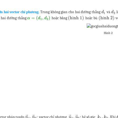
ữa hai vector chỉ phương.
Trong không gian cho hai đường thẳng
và
l
d
d
1
2
=
(
,
)
(h
nh 1)
(h
nh 2)
a hai đường thẳng
hoặc bằng
hoặc bù
vớ
α
d
d
ì
ì
1
2
Hình 2
⃗
⃗
⃗
⃗
,
;
,
;
,
.
vector pháp tuyến
vector chỉ phương
hệ số góc
Khi 
n
n
u
u
k
k
1
2
1
2
1
2