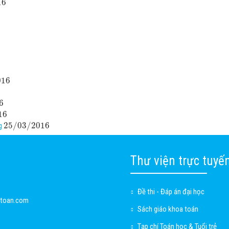
16
016
6
16
25
/
03
/
2016
g
Thư viện trực tuyế
Đề thi - Đáp án đại học
ctoan.com
Sách giáo khoa toán
Tạp chí Toán học & Tuổi trẻ