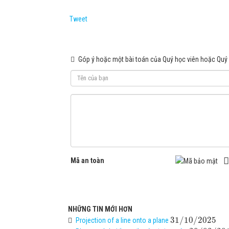
Tweet
Góp ý hoặc một bài toán của Quý học viên hoặc Quý
Mã an toàn
NHỮNG TIN MỚI HƠN
31
/
10
/
2025
Projection of a line onto a plane