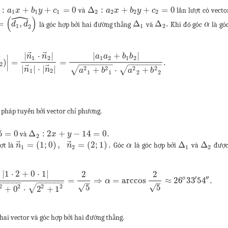
:
+
+
=
0
Δ
:
+
+
=
0
và
lần lượt có vecto
a
x
b
y
c
a
x
b
y
c
1
1
1
2
2
2
2
ˆ
(
)
=
,
Δ
Δ
.
là góc hợp bởi hai đường thẳng
và
Khi đó góc
là gó
d
d
α
1
1
2
2
ˆ
⃗
⃗
|
⋅
|
|
+
|
n
n
a
a
b
b
∣
1
2
1
2
1
2
⃗
)
=
=
.
−
−
−
−
−
−
−
−
−
−
−
−
−
−
2
∣
⃗
⃗
|
|
⋅
|
|
√
√
2
2
2
2
+
⋅
+
n
n
a
b
a
b
1
2
1
1
2
2
 pháp tuyến bởi vector chỉ phương.
5
=
0
Δ
:
2
+
−
14
=
0.
và
x
y
2
⃗
⃗
=
(
1
;
0
)
,
=
(
2
;
1
)
.
Δ
Δ
ợt là
Góc
là góc hợp bởi
và
được
n
n
α
1
2
1
2
|
1
⋅
2
+
0
⋅
1
|
2
2
′
′′
o
=
⇒
=
arccos
≈
26
33
54
.
α
−
−
−
−
−
−
−
−
−
−
−
−
–
–
√
√
5
5
2
2
2
2
√
+
0
⋅
2
+
1
hai vector và góc hợp bởi hai đường thẳng.