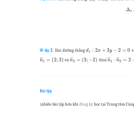
Δ
1
:
2
+
3
−
2
=
0
Ví dụ 2.
Hai đường thẳng
v
d
x
y
1
⃗
⃗
⃗
⃗
=
(
2
;
3
)
=
(
3
;
−
2
)
⋅
=
2
⋅
và
thoả
n
n
n
n
1
2
1
2
Bài tập
(nhiều bài tập hơn khi
đăng ký
học tại Trung tâm Cùng