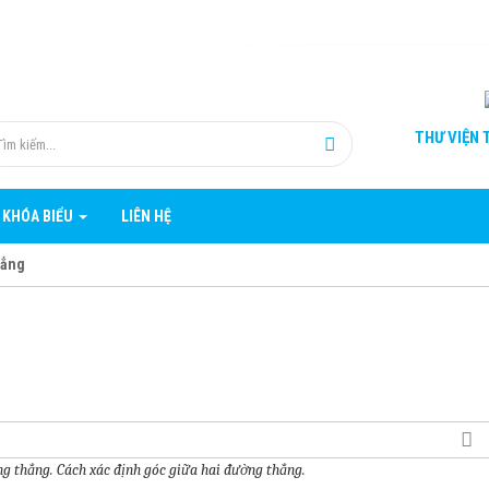
THƯ VIỆN
T
 KHÓA BIỂU
LIÊN HỆ
hẳng
g thẳng. Cách xác định góc giữa hai đường thẳng.