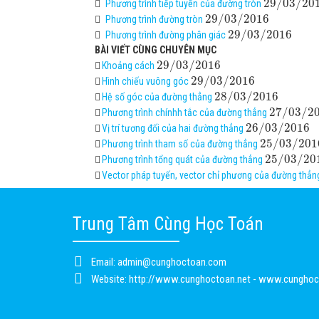
29
/
03
/
20
Phương trình tiếp tuyến của đường tròn
29
/
03
/
2016
Phương trình đường tròn
29
/
03
/
2016
Phương trình đường phân giác
BÀI VIẾT CÙNG CHUYÊN MỤC
29
/
03
/
2016
Khoảng cách
29
/
03
/
2016
Hình chiếu vuông góc
28
/
03
/
2016
Hệ số góc của đường thẳng
27
/
03
/
2
Phương trình chínhh tắc của đường thẳng
26
/
03
/
2016
Vị trí tương đối của hai đường thẳng
25
/
03
/
201
Phương trình tham số của đường thẳng
25
/
03
/
20
Phương trình tổng quát của đường thẳng
Vector pháp tuyến, vector chỉ phương của đường thẳn
Trung Tâm Cùng Học Toán
Email:
admin@cunghoctoan.com
Website:
http://www.cunghoctoan.net - www.cungho