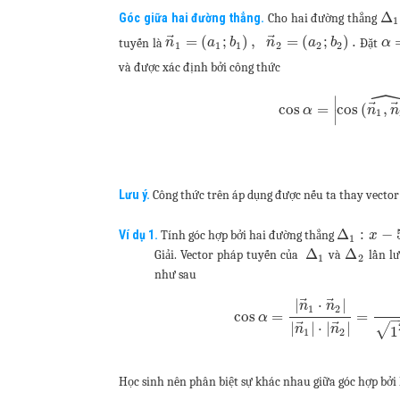
Δ
Góc giữa hai đường thẳng.
Cho hai đường thẳng
1
⃗
⃗
=
(
;
)
,
=
(
;
)
.
tuyến là
Đặt
n
a
b
n
a
b
α
1
1
1
2
2
2
và được xác định bởi công thức
∣
⃗
cos
=
cos
(
,
α
n
n
1
∣
Lưu ý.
Công thức trên áp dụng được nếu ta thay vector
Δ
:
−
Ví dụ 1.
Tính góc hợp bởi hai đường thẳng
x
1
Δ
Δ
Giải. Vector pháp tuyến của
và
lần lư
1
2
như sau
⃗
⃗
|
⋅
|
n
n
1
2
cos
=
=
α
⃗
⃗
|
|
⋅
|
|
√
n
n
1
1
2
Học sinh nên phân biệt sự khác nhau giữa góc hợp bởi 