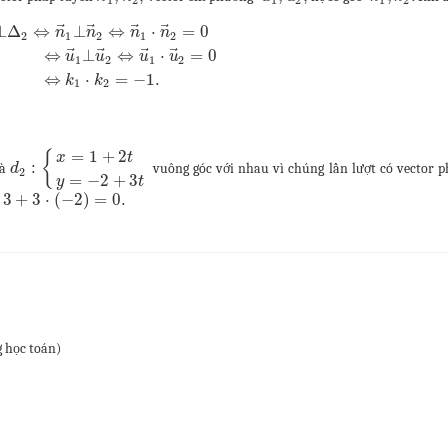
⃗
⃗
⃗
⃗
⊥
Δ
⇔
⊥
⇔
⋅
=
0
n
n
n
n
2
1
2
1
2
⃗
⃗
⃗
⃗
⇔
⊥
⇔
⋅
=
0
u
u
u
u
1
2
1
2
⇔
⋅
=
−
1.
k
k
1
2
=
1
+
2
{
x
t
:
à
vuông góc với nhau vì chúng lần lượt có vector 
d
2
=
−
2
+
3
y
t
3
+
3
⋅
(
−
2
)
=
0.
 học toán)