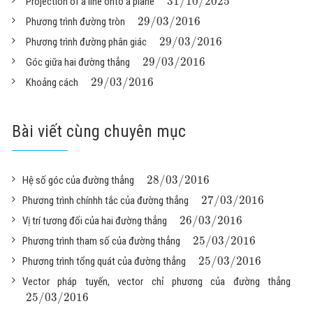
31
/
10
/
2025
Projection of a line onto a plane
29
/
03
/
2016
Phương trình đường tròn
29
/
03
/
2016
Phương trình đường phân giác
29
/
03
/
2016
Góc giữa hai đường thẳng
29
/
03
/
2016
Khoảng cách
Bài viết cùng chuyên mục
28
/
03
/
2016
Hệ số góc của đường thẳng
27
/
03
/
2016
Phương trình chínhh tắc của đường thẳng
26
/
03
/
2016
Vị trí tương đối của hai đường thẳng
25
/
03
/
2016
Phương trình tham số của đường thẳng
25
/
03
/
2016
Phương trình tổng quát của đường thẳng
Vector pháp tuyến, vector chỉ phương của đường thẳng
25
/
03
/
2016