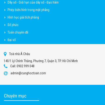
Dãy số - Giới hạn của dãy số - Đạo hàm
Phép biến hình trong mặt phẳng
Hình học giải tích phẳng
Số phức
Toán chuyên đề
Đại số
Toà nhà Á Châu
140/1 Lý Chính Thắng, Phường 7, Quận 3, TP. Hồ Chí Minh
Call: 0902 999 048
admin@cunghoctoan.com
Chuyên mục