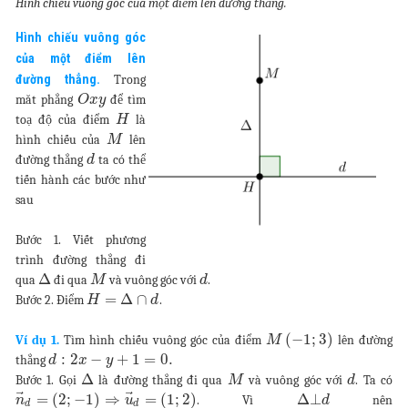
Hình chiếu vuông góc của một điểm lên đường thẳng.
Hình chiếu vuông góc
của một điểm lên
đường thẳng.
Trong
măt phẳng
để tìm
O
x
y
toạ độ của điểm
là
H
hình chiếu của
lên
M
đường thẳng
ta có thể
d
tiến hành các bước như
sau
Bước 1. Viết phương
trình đường thẳng đi
Δ
qua
đi qua
và vuông góc với
.
M
d
=
Δ
∩
Bước 2. Điểm
.
H
d
(
−
1
;
3
)
Ví dụ 1.
Tìm hình chiếu vuông góc của điểm
lên đường
M
:
2
−
+
1
=
0.
thẳng
d
x
y
Δ
Bước 1. Gọi
là đường thẳng đi qua
và vuông góc với
. Ta có
M
d
⃗
⃗
=
(
2
;
−
1
)
⇒
=
(
1
;
2
)
Δ
⊥
. Vì
nên
n
u
d
d
d