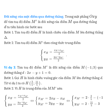
Đối xứng của một điểm qua đường thẳng.
Trong mặt phẳng
O
x
y
′
để tìm toạ độ điểm
là đối xứng của điểm
qua đường thẳng
M
M
ta tiến hành các bước sau
d
Bước 1. Tìm toạ độ điểm
là hình chiếu của điểm
lên đường thẳng
H
M
Δ
.
′
Bước 2. Tìm toạ độ điểm
theo công thức trung điểm
M
⎧
+
x
x
′
=
M
⎨
M
x
H
⎩
2
.
+
y
y
′
=
M
M
y
H
2
′
(
−
1
;
3
)
Ví dụ 2.
Tìm toạ độ điểm
là đối xứng của điểm
qua
M
M
:
2
−
+
1
=
0.
đường thẳng
d
x
y
Bước 1. Gọi
là hình chiếu vuông góc của điểm
lên đường thẳng
.
H
M
d
3
11
;
.
Từ ví dụ 1 ta có
(
)
H
5
5
′
Bước 2. Vì
là trung điểm của
nên
H
M
M
⎧
+
x
x
3
′
=
2
⋅
−
(
−
1
)
=
M
⎨
{
M
=
2
−
x
x
{
x
x
x
′
H
⎩
′
M
5
2
H
M
M
⇔
⇔
+
11
=
2
−
y
y
=
2
⋅
−
3
′
y
y
y
=
y
M
M
′
y
′
H
M
M
M
5
H
2