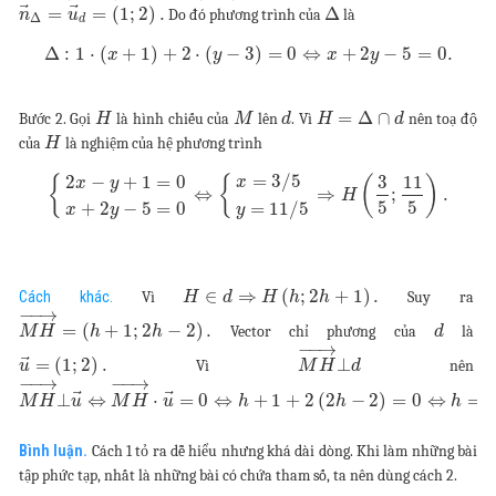
⃗
⃗
=
=
(
1
;
2
)
.
Δ
Do đó phương trình của
là
n
u
Δ
d
Δ
:
1
⋅
(
+
1
)
+
2
⋅
(
−
3
)
=
0
⇔
+
2
−
5
=
0.
x
y
x
y
=
Δ
∩
Bước 2. Gọi
là hình chiếu của
lên
. Vì
nên toạ độ
H
M
d
H
d
của
là nghiệm của hệ phương trình
H
=
3
/
5
3
11
2
−
+
1
=
0
{
{
(
)
x
x
y
⇔
⇒
;
.
H
5
5
+
2
−
5
=
0
=
11
/
5
x
y
y
∈
⇒
(
;
2
+
1
)
.
Cách khác.
Vì
Suy ra
H
d
H
h
h
−
−
→
=
(
+
1
;
2
−
2
)
.
Vector chỉ phương của
là
M
H
h
h
d
−
−
→
⃗
=
(
1
;
2
)
.
⊥
Vì
nên
u
M
H
d
−
−
→
−
−
→
⃗
⃗
⊥
⇔
⋅
=
0
⇔
+
1
+
2
(
2
−
2
)
=
0
⇔
=
M
H
u
M
H
u
h
h
h
Bình luận.
Cách 1 tỏ ra dễ hiểu nhưng khá dài dòng. Khi làm những bài
tập phức tạp, nhất là những bài có chứa tham số, ta nên dùng cách 2.