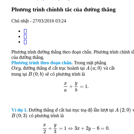
Phương trình chínhh tắc của đường thẳng
Chủ nhật - 27/03/2016 03:24
Phương trình đường thẳng theo đoạn chắn. Phương trình chính t
của đường thẳng.
Phương trình theo đoạn chắn.
Trong mặt phẳng
(
;
0
)
, đường thẳng
cắt trục hoành tại
và cắt
O
x
y
d
A
a
(
0
;
)
trung tại
sẽ có phương trình là
B
b
y
x
+
=
1.
a
b
(
2
;
0
)
Ví dụ 1.
Đường thẳng
cắt hai trục toạ độ lần lượt tại
d
A
(
0
;
3
)
có phương trình là
B
y
x
+
=
1
⇔
3
+
2
−
6
=
0.
x
y
2
3