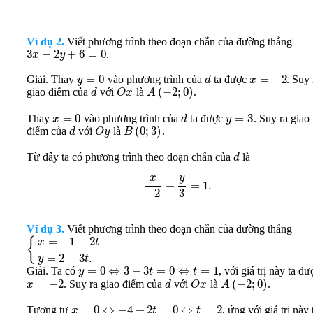
Ví dụ 2.
Viết phương trình theo đoạn chắn của đường thẳng
3
−
2
+
6
=
0
.
x
y
=
0
=
−
2
Giải. Thay
vào phương trình của
ta được
. Suy 
y
d
x
(
−
2
;
0
)
giao điểm của
với
là
.
d
O
x
A
=
0
=
3
Thay
vào phương trình của
ta được
. Suy ra giao
x
d
y
(
0
;
3
)
điểm của
với
là
.
d
O
y
B
Từ đây ta có phương trình theo đoạn chắn của
là
d
y
x
+
=
1.
−
2
3
Ví dụ 3.
Viết phương trình theo đoạn chắn của đường thẳng
=
−
1
+
2
{
x
t
=
2
−
3
.
y
t
=
0
⇔
3
−
3
=
0
⇔
=
1
Giải. Ta có
, với giá trị này ta đư
y
t
t
=
−
2
(
−
2
;
0
)
. Suy ra giao điểm của
với
là
.
x
d
O
x
A
=
0
⇔
−
4
+
2
=
0
⇔
=
2
Tương tự
, ứng với giá trị này 
x
t
t