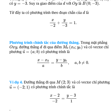
=
−
3
(
0
;
−
3
)
có
. Suy ra giao điểm của
với
là
.
y
d
O
y
B
Từ đây ta có phương trình theo đoạn chắn của
là
d
y
x
+
=
1.
−
2
−
3
Phương trình chính tắc của đường thẳng.
Trong mặt phẳng
(
;
)
, đường thẳng
đi qua điểm
và có vector chỉ
O
x
y
d
M
x
y
0
0
0
⃗
=
(
;
)
phương
có phương trình là
u
a
b
−
−
y
y
x
x
0
0
=
,
,
≠
0.
a
b
a
b
(
2
;
3
)
Ví dụ 4.
Đường thẳng đi qua
và có vector chỉ phương
M
⃗
=
(
−
2
;
1
)
có phương trình chính tắc là
u
−
3
−
2
y
x
=
−
2
1
.