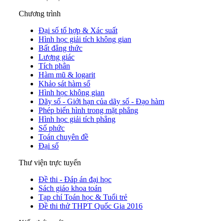
Chương trình
Đại số tổ hợp & Xác suất
Hình học giải tích không gian
Bất đẳng thức
Lượng giác
Tích phân
Hàm mũ & logarit
Khảo sát hàm số
Hình học không gian
Dãy số - Giới hạn của dãy số - Đạo hàm
Phép biến hình trong mặt phẳng
Hình học giải tích phẳng
Số phức
Toán chuyên đề
Đại số
Thư viện trực tuyến
Đề thi - Đáp án đại học
Sách giáo khoa toán
Tạp chí Toán học & Tuổi trẻ
Đề thi thử THPT Quốc Gia 2016