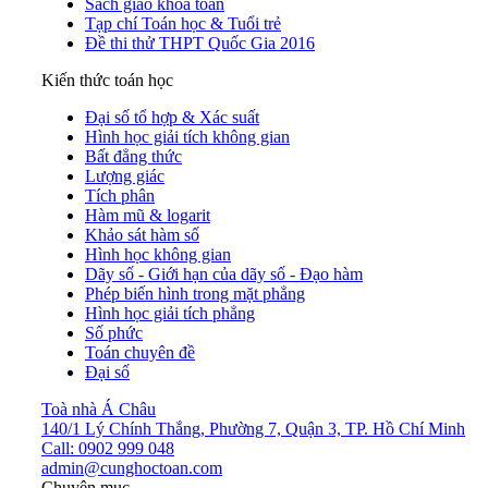
Sách giáo khoa toán
Tạp chí Toán học & Tuổi trẻ
Đề thi thử THPT Quốc Gia 2016
Kiến thức toán học
Đại số tổ hợp & Xác suất
Hình học giải tích không gian
Bất đẳng thức
Lượng giác
Tích phân
Hàm mũ & logarit
Khảo sát hàm số
Hình học không gian
Dãy số - Giới hạn của dãy số - Đạo hàm
Phép biến hình trong mặt phẳng
Hình học giải tích phẳng
Số phức
Toán chuyên đề
Đại số
Toà nhà Á Châu
140/1 Lý Chính Thắng, Phường 7, Quận 3, TP. Hồ Chí Minh
Call: 0902 999 048
admin@cunghoctoan.com
Chuyên mục