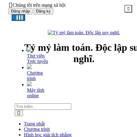
Chúng tôi trên mạng xã hội
Đăng nhập
Đăng ký
Tỷ mỷ làm toán. Độc lập s
Thư viện
nghĩ.
Trực tuyến
Chương
trình
Máy tính
online
Trang nhất
Chương trình
Hình học giải tích phẳng