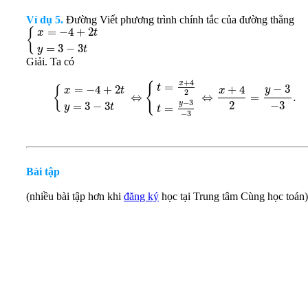
Ví dụ 5.
Đường Viết phương trình chính tắc của đường thẳng
=
−
4
+
2
{
x
t
=
3
−
3
y
t
Giải. Ta có
+
4
x
=
{
t
−
3
+
4
=
−
4
+
2
{
y
x
x
t
2
⇔
⇔
=
.
−
3
2
−
3
y
=
3
−
3
=
y
t
t
−
3
Bài tập
(nhiều bài tập hơn khi
đăng ký
học tại Trung tâm Cùng học toán)