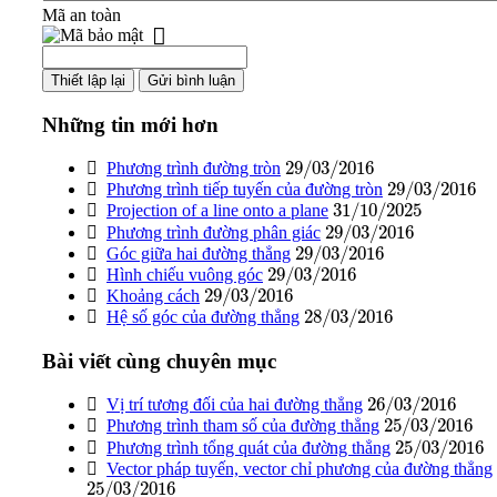
Mã an toàn
Những tin mới hơn
29
/
03
/
2016
Phương trình đường tròn
29
/
03
/
2016
Phương trình tiếp tuyến của đường tròn
31
/
10
/
2025
Projection of a line onto a plane
29
/
03
/
2016
Phương trình đường phân giác
29
/
03
/
2016
Góc giữa hai đường thẳng
29
/
03
/
2016
Hình chiếu vuông góc
29
/
03
/
2016
Khoảng cách
28
/
03
/
2016
Hệ số góc của đường thẳng
Bài viết cùng chuyên mục
26
/
03
/
2016
Vị trí tương đối của hai đường thẳng
25
/
03
/
2016
Phương trình tham số của đường thẳng
25
/
03
/
2016
Phương trình tổng quát của đường thẳng
Vector pháp tuyến, vector chỉ phương của đường thẳng
25
/
03
/
2016