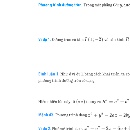
Phương trình đường tròn.
Trong mặt phẳng
, đư
O
x
y
(
1
;
−
2
)
Ví dụ 1.
Đường tròn có tâm
và bán kính
I
R
Bình luận 1.
Như ở ví dụ 1, bằng cách khai triển, ta c
phương trình đường tròn có dạng
2
2
2
(
∗
∗
)
=
+
Hiển nhiên lúc này từ
ta suy ra
R
a
b
2
2
+
−
2
−
2
Mệnh đề.
Phương trình dạng
x
y
a
x
b
2
2
+
+
2
−
6
+
Ví dụ 2.
Phương trình dạng
x
y
x
y