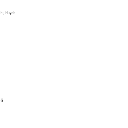
Phụ Huynh
16