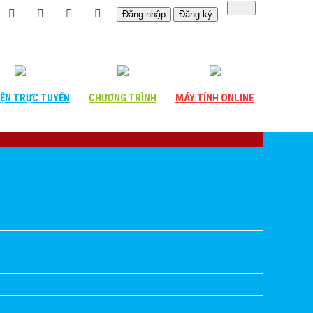
Đăng nhập
Đăng ký
IỆN
TRỰC TUYẾN
CHƯƠNG
TRÌNH
MÁY TÍNH
ONLINE