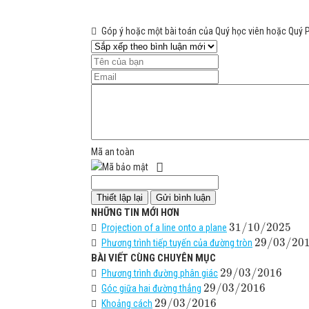
Góp ý hoặc một bài toán của Quý học viên hoặc Quý 
Mã an toàn
NHỮNG TIN MỚI HƠN
31
/
10
/
2025
Projection of a line onto a plane
29
/
03
/
20
Phương trình tiếp tuyến của đường tròn
BÀI VIẾT CÙNG CHUYÊN MỤC
29
/
03
/
2016
Phương trình đường phân giác
29
/
03
/
2016
Góc giữa hai đường thẳng
29
/
03
/
2016
Khoảng cách