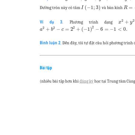
(
−
1
;
3
)
=
Đường tròn này có tâm
và bán kính
I
R
2
2
+
Ví dụ 3.
Phương trình dạng
x
y
2
2
2
2
+
−
=
2
+
(
−
1
)
−
6
=
−
1
<
0.
a
b
c
Bình luận 2.
Đến đây, tôi tự đặt câu hỏi phương trình
Bài tập
(nhiều bài tập hơn khi
đăng ký
học tại Trung tâm Cùng