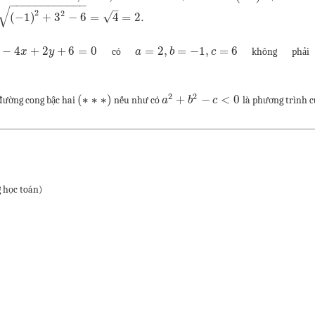
−
−
−
−
−
−
−
−
−
−
−
−
√
–
2
2
√
(
−
1
)
+
3
−
6
=
4
=
2.
−
4
+
2
+
6
=
0
=
2
,
=
−
1
,
=
6
có
không phải 
x
y
a
b
c
2
2
(
∗
∗
∗
)
+
−
<
0
 đường cong bậc hai
nếu như có
là phương trình củ
a
b
c
 học toán)