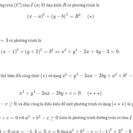
(
)
(
;
)
ờng tròn
tâm
bán kính
có phương trình là
C
I
a
b
R
2
2
2
(
−
)
+
(
−
)
=
.
(
∗
)
x
a
y
b
R
=
3
có phương trình là
2
2
2
2
2
(
−
1
)
+
(
+
2
)
=
3
⇔
+
−
2
+
4
−
3
=
0.
x
y
x
y
x
y
2
2
2
2
(
∗
)
+
−
2
−
2
+
+
−
ó thể biến đổi công thức
về dạng
x
y
a
x
b
y
a
b
2
2
+
−
2
−
2
+
=
0.
(
∗
∗
∗
)
x
y
a
x
b
y
c
−
≥
0
(
∗
∗
∗
)
, và đây cũng là điều kiện để một phương trình có dạng
là 
c
2
2
+
=
0
+
−
≥
0
với
luôn là phương trình đường tròn có tâm
y
c
a
b
c
I
2
2
2
2
6
=
0
=
−
1
,
=
3
,
=
6
+
−
=
(
−
1
)
+
3
−
6
có
thoả
a
b
c
a
b
c