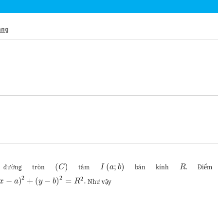
ẳng
(
)
(
;
)
đường tròn
tâm
bán kính
. Điể
C
I
a
b
R
2
2
2
−
)
+
(
−
)
=
.
Như vậy
x
a
y
b
R