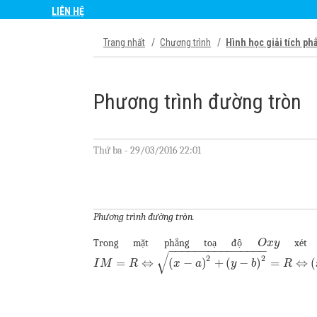
LIÊN HỆ
Trang nhất
Chương trình
Hình học giải tích ph
Phương trình đường tròn
Thứ ba - 29/03/2016 22:01
Phương trình đường tròn.
Trong mặt phẳng toạ độ
xét 
O
x
y
−
−
−
−
−
−
−
−
−
−
−
−
−
−
−
√
2
2
=
⇔
(
−
)
+
(
−
)
=
⇔
(
I
M
R
x
a
y
b
R