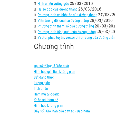
29
/
03
/
2016
Hình chiếu vuông góc
28
/
03
/
2016
Hệ số góc của đường thẳng
27
/
03
/
2
Phương trình chínhh tắc của đường thẳng
26
/
03
/
2016
Vị trí tương đối của hai đường thẳng
25
/
03
/
20
Phương trình tham số của đường thẳng
25
/
03
/
20
Phương trình tổng quát của đường thẳng
Vector pháp tuyến, vector chỉ phương của đường thẳ
Chương trình
Đại số tổ hợp & Xác suất
Hình học giải tích không gian
Bất đẳng thức
Lượng giác
Tích phân
Hàm mũ & logarit
Khảo sát hàm số
Hình học không gian
Dãy số - Giới hạn của dãy số - Đạo hàm