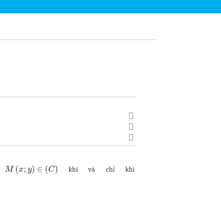
(
;
)
∈
(
)
m
khi và chỉ khi
M
x
y
C