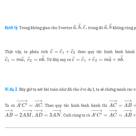
⃗
⃗
⃗
⃗
⃗
,
,
,
,
Định lý.
Trong không gian cho 3 vector
trong đó
không cùng p
a
b
c
a
b
⃗
⃗
⃗
=
+
Thật vậy, ta phân tích
theo quy tắc hình bình hành
c
c
c
1
2
⃗
⃗
⃗
⃗
⃗
⃗
⃗
⃗
⃗
=
,
=
.
=
+
=
+
.
Từ đây suy ra
c
m
a
c
n
b
c
c
c
m
a
n
b
1
2
1
2
Ví dụ 2.
Bây giờ ta xét bài toán như đã cho ở ví dụ 1, ta sẽ chứng minh các 
−
−
−
→
−
−
→
−
−
→
−
−
→
′
′
=
=
Ta có
. Theo quy tắc hình bình hành thì
A
C
A
C
A
C
A
B
−
−
→
−
−
→
−
−
→
−
−
→
−
−
−
→
−
−
→
−
−
→
′
′
=
2
,
=
3
.
=
=
Cuối cùng ta có
A
B
A
M
A
D
A
N
A
C
A
C
A
B