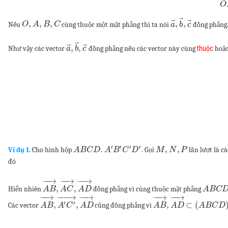
O
⃗
⃗
⃗
,
,
,
,
,
Nếu
cùng thuộc một mặt phẳng thì ta nói
đồng phẳng
O
A
B
C
a
b
c
⃗
⃗
⃗
,
,
Như vậy các vector
đồng phẳng nếu các vector này cùng
thuộc
hoặ
a
b
c
′
′
′
′
.
,
,
Ví dụ 1.
Cho hình hộp
. Gọi
lần lượt là c
A
B
C
D
A
B
C
D
M
N
P
đó
−
−
→
−
−
→
−
−
→
,
,
Hiển nhiên
đồng phẳng vì cùng thuộc mặt phẳng
A
B
A
C
A
D
A
B
C
−
−
→
−
−
−
→
−
−
→
−
−
→
−
−
→
′
′
,
,
,
⊂
(
Các vector
cũng đồng phẳng vì
A
B
A
C
A
D
A
B
A
D
A
B
C
D