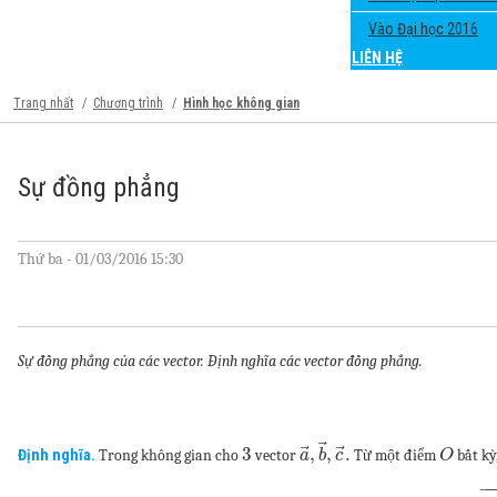
Vào Đại học 2016
LIÊN HỆ
Trang nhất
Chương trình
Hình học không gian
Sự đồng phẳng
Thứ ba - 01/03/2016 15:30
Sự đồng phẳng của các vector. Định nghĩa các vector đồng phẳng.
⃗
⃗
⃗
3
,
,
.
Định nghĩa.
Trong không gian cho
vector
Từ một điểm
bất kỳ
a
b
c
O
−