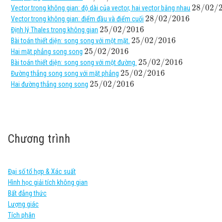
28
/
02
/
Vector trong không gian: độ dài của vector, hai vector bằng nhau
28
/
02
/
2016
Vector trong không gian: điểm đầu và điểm cuối
25
/
02
/
2016
Định lý Thales trong không gian
25
/
02
/
2016
Bài toán thiết diện: song song với một mặt.
25
/
02
/
2016
Hai mặt phẳng song song
25
/
02
/
2016
Bài toán thiết diện: song song với một đường.
25
/
02
/
2016
Đường thẳng song song với mặt phẳng
25
/
02
/
2016
Hai đường thẳng song song
Chương trình
Đại số tổ hợp & Xác suất
Hình học giải tích không gian
Bất đẳng thức
Lượng giác
Tích phân