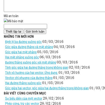
Mã an toàn
NHỮNG TIN MỚI HƠN
03
/
03
/
2016
Định lý ba đường vuông góc
04
/
03
/
2016
Góc giữa đường thẳng và mặt phẳng
05
/
03
/
2016
Góc giữa hai mặt phẳng
06
/
03
/
2016
Hai mặt phẳng vuông góc
03
/
03
/
2016
Đường thẳng vuông góc với mặt phẳng
02
/
03
/
2016
Tính góc giữa hai đường thẳng trong không gian
01
/
03
/
2016
Tích vô hướng của hai vector. Ứng dụng.
01
/
03
/
2016
Vector chỉ phương của đường thẳng
01
/
03
/
2016
Hai đường thẳng vuông góc
01
/
03
/
2
Góc giữa hai vector, góc giữa hai đường thẳng trong không gian
BÀI VIẾT CÙNG CHUYÊN MỤC
28
/
02
/
2016
Sự biểu diễn của một vector
28
/
02
/
2016
Phép cộng, trừ các vector