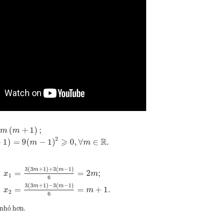
(
+
1
)
;
m
m
2
⩾
R
+
1
)
=
9
(
−
1
)
0
,
∀
∈
.
m
m
3
(
3
+
1
)
+
3
(
−
1
)
m
m
=
=
2
;
x
m
1
6
3
(
3
+
1
)
−
3
(
−
1
)
m
m
=
=
+
1.
x
m
2
6
 nhỏ hơn.