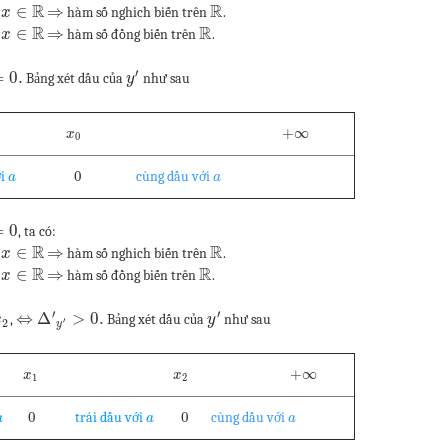
R
R
∈
⇒
i
hàm số nghich biến trên
.
x
R
R
∈
⇒
i
hàm số đồng biến trên
.
x
′
=
0.
Bảng xét dấu của
như sau
y
+
∞
x
0
0
ới
cùng dấu với
a
a
=
0
, ta có:
R
R
∈
⇒
i
hàm số nghich biến trên
.
x
R
R
∈
⇒
i
hàm số đồng biến trên
.
x
′
′
⇔
Δ
>
0.
,
Bảng xét dấu của
như sau
x
y
′
2
y
+
∞
x
x
1
2
0
0
trái dấu với
cùng dấu với
a
a
a