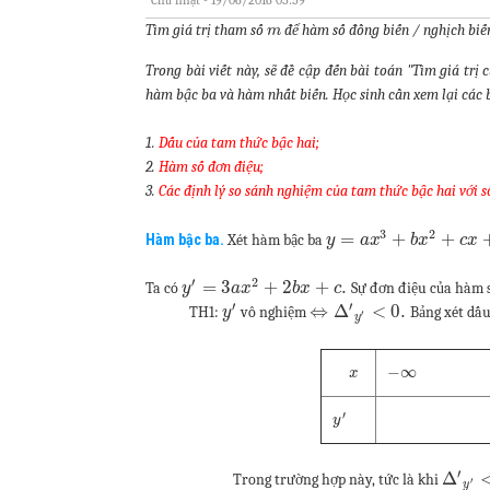
Tìm giá trị tham số
để hàm số đồng biến / nghịch biế
m
Trong bài viết này, sẽ đề cập đến bài toán "Tìm giá trị
hàm bậc ba và hàm nhất biến. Học sinh cần xem lại các 
1.
Dấu của tam thức bậc hai;
2.
Hàm số đơn điệu;
3.
Các định lý so sánh nghiệm của tam thức bậc hai với 
3
2
=
+
+
Hàm bậc ba.
Xét hàm bậc ba
y
a
x
b
x
c
x
′
2
=
3
+
2
+
.
Ta có
Sự đơn điệu của hàm 
y
a
x
b
x
c
′
′
⇔
Δ
<
0.
TH1:
vô nghiệm
Bảng xét dấ
y
′
y
−
∞
x
′
y
′
Δ
Trong trường hợp này, tức là khi
′
y