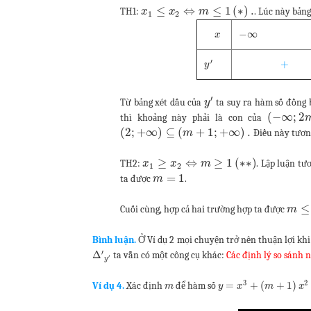
≤
⇔
≤
1
(
∗
)
.
TH1:
. Lúc này bản
x
x
m
1
2
−
∞
x
′
+
y
′
Từ bảng xét dấu của
ta suy ra hàm số đồng 
y
(
−
∞
;
2
thì khoảng này phải là con của
(
2
;
+
∞
)
⊆
(
+
1
;
+
∞
)
.
Điều này tươ
m
≥
⇔
≥
1
(
∗
∗
)
TH2:
. Lập luận tư
x
x
m
1
2
=
1
ta được
.
m
≤
Cuối cùng, hợp cả hai trường hợp ta được
m
Bình luận.
Ở Ví dụ 2 mọi chuyện trở nên thuận lợi khi
′
Δ
ta vẫn có một công cụ khác:
Các định lý so sánh 
′
y
3
2
=
+
(
+
1
)
Ví dụ 4.
Xác định
để hàm số
m
y
x
m
x