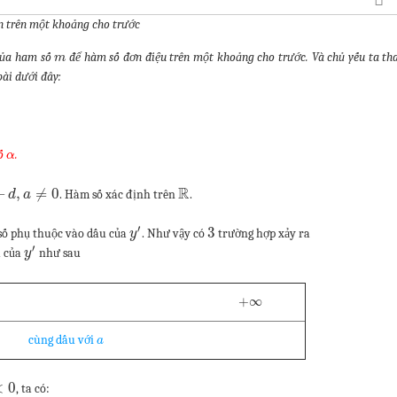
n trên một khoảng cho trước
 của ham số
để hàm số đơn điệu trên một khoảng cho trước. Và chủ yếu ta tha
m
bài dưới đây:
số
.
α
R
+
,
≠
0
. Hàm số xác định trên
.
d
a
′
3
số phụ thuộc vào dấu của
. Như vậy có
trường hợp xảy ra
y
′
u của
như sau
y
+
∞
cùng dấu với
a
<
0
, ta có: