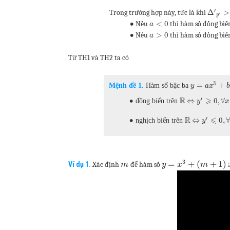
′
Δ
>
Trong trường hợp này, tức là khi
′
y
∙
<
0
Nếu
thì hàm số đồng biế
a
∙
>
0
Nếu
thì hàm số đồng biế
a
Từ TH1 và TH2 ta có
3
=
+
Mệnh đề 1.
Hàm số bậc ba
y
a
x
b
′
R
⩾
⇔
0
,
∀
∙
đồng biến trên
y
x
′
R
⩽
⇔
0
,
∙
nghịch biến trên
y
3
=
+
(
+
1
)
Ví dụ 1.
Xác định
để hàm số
m
y
x
m