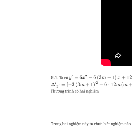
′
2
=
6
−
6
(
3
+
1
)
+
12
Giải. Ta có
y
x
m
x
2
′
Δ
=
[
−
3
(
3
+
1
)
]
−
6
⋅
12
(
m
m
m
′
y
Phương trình có hai nghiệm
Trong hai nghiệm này ta chưa biết nghiệm nào