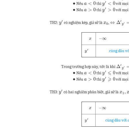
′
∙
<
0
<
0
Nếu
thì
với mọ
a
y
′
∙
>
0
>
0
Nếu
thì
với mọ
a
y
′
′
⇔
Δ
TH2:
có nghiệm kép, giả sử là
,
y
x
′
0
y
−
∞
x
′
cùng dấu v
y
′
Δ
Trong trường hợp này, tức là khi
′
y
′
⩽
∙
<
0
0
Nếu
thì
với mọ
a
y
′
⩾
∙
>
0
0
Nếu
thì
với mọ
a
y
′
,
TH3:
có hai nghiệm phân biệt, giả sử là
y
x
1
−
∞
x
′
cùng dấu với
y