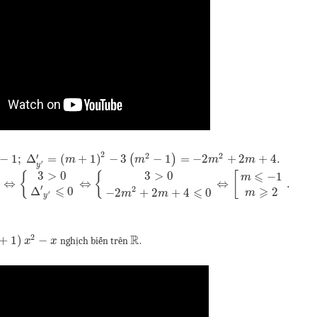
2
2
2
′
−
1
;
Δ
=
(
+
1
)
−
3
(
−
1
)
=
−
2
+
2
+
4.
m
m
m
m
′
y
⩽
3
>
0
3
>
0
−
1
{
{
[
m
R
⇔
⇔
⇔
.
′
⩽
2
⩾
⩽
Δ
0
2
−
2
+
2
+
4
0
m
m
m
′
y
2
R
+
1
)
−
nghịch biến trên
.
x
x