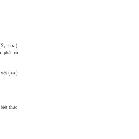
(
2
;
+
∞
)
a phải có
(
∗
∗
)
i với
 biệt thức