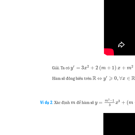
′
2
2
=
3
+
2
(
+
1
)
+
Giải. Ta có
y
x
m
x
m
′
R
⩾
⇔
0
,
∀
∈
Hàm số đồng biến trên
y
x
2
−
1
3
m
=
+
(
Ví dụ 2.
Xác định
để hàm số
m
y
x
m
3