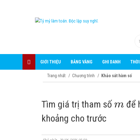
GIỚI THIỆU
BẢNG VÀNG
GHI DANH
THỜI
Trang nhất
Chương trình
Khảo sát hàm số
Tìm giá trị tham số
để h
m
khoảng cho trước
Chủ nhật - 19/06/2016 05:59