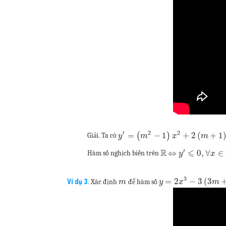
′
2
2
=
(
−
1
)
+
2
(
+
1
Giải. Ta có
y
m
x
m
′
R
⩽
⇔
0
,
∀
∈
Hàm số nghịch biến trên
y
x
3
=
2
−
3
(
3
Ví dụ 3.
Xác định
để hàm số
m
y
x
m