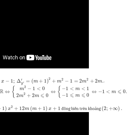
2
2
2
′
)
−
1
;
Δ
=
(
+
1
)
+
−
1
=
2
+
2
.
.
x
m
m
m
m
′
y
2
−
1
<
0
−
1
<
<
1
{
{
m
m
R
⩽
⇔
⇔
⇔
−
1
<
0.
m
⩽
⩽
2
⩽
−
1
0
2
+
2
0
m
m
m
2
+
1
)
+
12
(
+
1
)
+
1
(
2
;
+
∞
)
.
đồng biến trên khoảng
x
m
m
x