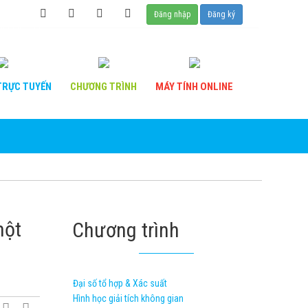
Đăng nhập
Đăng ký
RỰC TUYẾN
CHƯƠNG
TRÌNH
MÁY TÍNH
ONLINE
một
Chương trình
Đại số tổ hợp & Xác suất
Hình học giải tích không gian