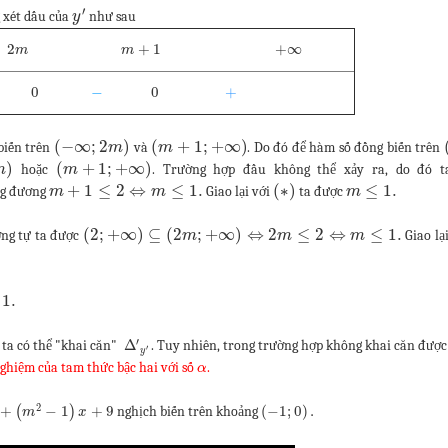
′
g xét dấu của
như sau
y
2
+
1
+
∞
m
m
0
−
0
+
(
−
∞
;
2
)
(
+
1
;
+
∞
)
biến trên
và
. Do đó để hàm số đồng biến trên
m
m
)
(
+
1
;
+
∞
)
hoặc
. Trường hợp đầu không thể xảy ra, do đó t
m
m
+
1
≤
2
⇔
≤
1.
(
∗
)
≤
1.
ng đương
Giao lại với
ta được
m
m
m
(
2
;
+
∞
)
⊆
(
2
;
+
∞
)
⇔
2
≤
2
⇔
≤
1.
ơng tự ta được
Giao lạ
m
m
m
1.
′
Δ
 ta có thể "khai căn"
. Tuy nhiên, trong trường hợp không khai căn được
′
y
nghiệm của tam thức bậc hai với số
.
α
2
+
−
1
+
9
(
−
1
;
0
)
.
(
)
nghịch biến trên khoảng
m
x