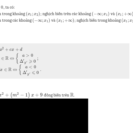
0
, ta có:
(
;
)
(
−
∞
;
)
(
;
+
∞
n trong khoảng
; nghịch biến trên các khoảng
và
x
x
x
x
1
2
1
1
(
−
∞
;
)
(
;
+
∞
)
(
;
n trong các khoảng
và
; nghịch biến trong khoảng
x
x
x
x
1
1
1
2
+
+
x
c
x
d
>
0
{
a
R
∈
⇔
;
′
⩾
Δ
0
′
y
<
0
{
a
R
∀
∈
⇔
.
x
′
⩽
Δ
0
′
y
2
2
R
+
(
−
1
)
+
9
đồng biến trên
.
x
m
x