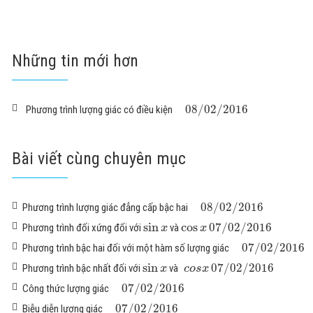
Những tin mới hơn
08
/
02
/
2016
Phương trình lượng giác có điều kiện
Bài viết cùng chuyên mục
08
/
02
/
2016
Phương trình lượng giác đẳng cấp bậc hai
sin
cos
07
/
02
/
2016
Phương trình đối xứng đối với
và
x
x
07
/
02
/
2016
Phương trình bậc hai đối với một hàm số lượng giác
sin
07
/
02
/
2016
Phương trình bậc nhất đối với
và
x
c
o
s
x
07
/
02
/
2016
Công thức lượng giác
07
/
02
/
2016
Biễu diễn lượng giác