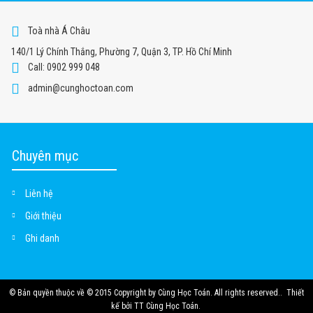
Toà nhà Á Châu
140/1 Lý Chính Thắng, Phường 7, Quận 3, TP. Hồ Chí Minh
Call: 0902 999 048
admin@cunghoctoan.com
Chuyên mục
Liên hệ
Giới thiệu
Ghi danh
© Bản quyền thuộc về
© 2015 Copyright by Cùng Học Toán. All rights reserved.
.
Thiết
kế bởi
TT Cùng Học Toán
.