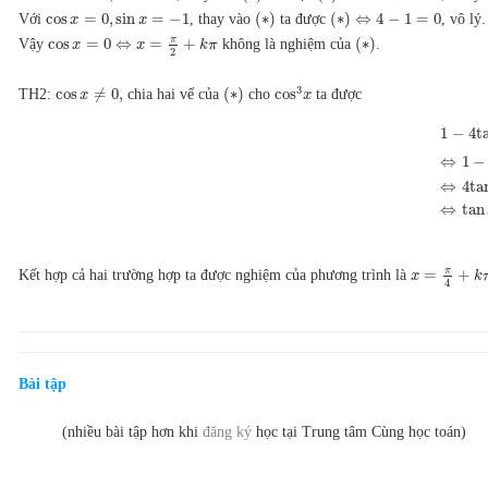
cos
=
0
,
sin
=
−
1
(
∗
)
(
∗
)
⇔
4
−
1
=
0
Với
, thay vào
ta được
, vô lý.
x
x
π
cos
=
0
⇔
=
+
(
∗
)
Vậy
không là nghiệm của
.
x
x
k
π
2
3
cos
≠
0
,
(
∗
)
cos
TH2:
chia hai vế của
cho
ta được
x
x
1
−
4
t
⇔
1
−
⇔
4
ta
⇔
tan
π
=
+
Kết hợp cả hai trường hợp ta được nghiệm của phương trình là
x
k
4
Bài tập
(nhiều bài tập hơn khi
đăng ký
học tại Trung tâm Cùng học toán)