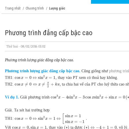
Trang nhất
Chương trình
Lượng giác
Phương trình đẳng cấp bậc cao
Thứ hai - 08/02/2016 01:02
Phương trình lượng giác đẳng cấp bậc cao.
Phương trình lượng giác đẳng cấp bậc cao.
Cũng giống như
phương trìn
2
cos
=
0
⇔
sin
=
1
TH1:
, thay vào PT xem có thoả hay không.
x
x
π
cos
≠
0
⇔
≠
+
,
TH2.
ta chia hai vế của PT cho luỹ thừa cao n
x
x
k
π
2
3
2
3
cos
−
4
sin
−
3
cos
sin
+
sin
=
0
(
Ví dụ 1.
Giải phương trình
x
x
x
x
x
Giải. Ta xét hai trường hợp
sin
=
1
[
x
2
cos
=
0
⇔
sin
=
1
⇔
.
TH1:
x
x
sin
=
−
1
x
cos
=
0
,
sin
=
1
(
∗
)
(
∗
)
⇔
−
4
+
1
=
0
Với
, thay vào
ta được
, vô lý.
x
x