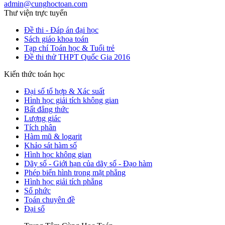
admin@cunghoctoan.com
Thư viện trực tuyến
Đề thi - Đáp án đại học
Sách giáo khoa toán
Tạp chí Toán học & Tuổi trẻ
Đề thi thử THPT Quốc Gia 2016
Kiến thức toán học
Đại số tổ hợp & Xác suất
Hình học giải tích không gian
Bất đẳng thức
Lượng giác
Tích phân
Hàm mũ & logarit
Khảo sát hàm số
Hình học không gian
Dãy số - Giới hạn của dãy số - Đạo hàm
Phép biến hình trong mặt phẳng
Hình học giải tích phẳng
Số phức
Toán chuyên đề
Đại số