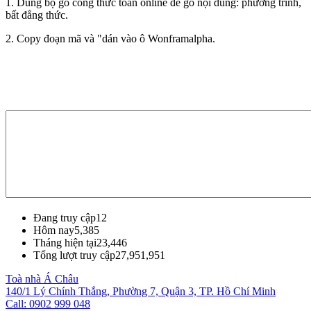
1. Dùng bộ gõ công thức toán online để gõ nội dung: phương trình,
bất đẳng thức.
2. Copy đoạn mã và "dán vào ô Wonframalpha.
Đang truy cập
12
Hôm nay
5,385
Tháng hiện tại
23,446
Tổng lượt truy cập
27,951,951
Toà nhà Á Châu
140/1 Lý Chính Thắng, Phường 7, Quận 3, TP. Hồ Chí Minh
Call: 0902 999 048