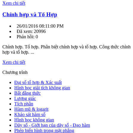
Xem chi tiết
Chỉnh hợp và Tổ Hợp
26/01/2016 08:11:00 PM
Đã xem: 20996
Phản hồi: 0
Chỉnh hợp. Tổ hợp. Phân biệt chỉnh hợp và tổ hợp. Công thức chỉnh
hợp và tổ hợp. ...
Xem chi tiết
Chương trình
Đại số tổ hợp & Xác suất
Hình học giải tích không gian
Bất đẳng thức
Lượng giác
Tích phân
Hàm mũ & logarit
Khảo sát hàm số
Hình học không gian
Dãy số - Giới hạn của dãy số - Đạo hàm
Phép biến hình trong mặt phẳng