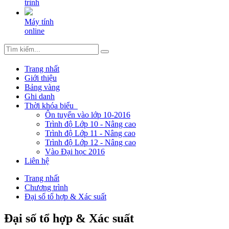
trình
Máy tính
online
Trang nhất
Giới thiệu
Bảng vàng
Ghi danh
Thời khóa biểu
Ôn tuyển vào lớp 10-2016
Trình độ Lớp 10 - Nâng cao
Trình độ Lớp 11 - Nâng cao
Trình độ Lớp 12 - Nâng cao
Vào Đại học 2016
Liên hệ
Trang nhất
Chương trình
Đại số tổ hợp & Xác suất
Đại số tổ hợp & Xác suất