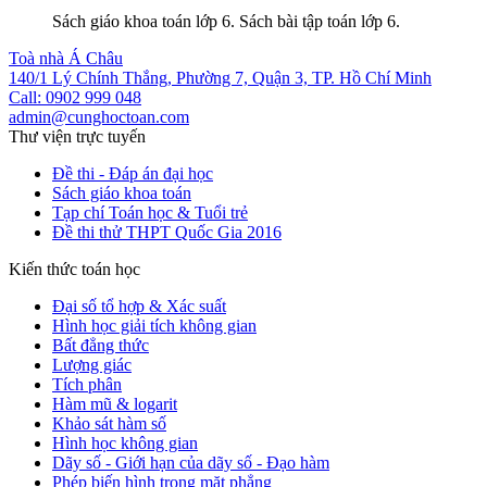
Sách giáo khoa toán lớp 6. Sách bài tập toán lớp 6.
Toà nhà Á Châu
140/1 Lý Chính Thắng, Phường 7, Quận 3, TP. Hồ Chí Minh
Call: 0902 999 048
admin@cunghoctoan.com
Thư viện trực tuyến
Đề thi - Đáp án đại học
Sách giáo khoa toán
Tạp chí Toán học & Tuổi trẻ
Đề thi thử THPT Quốc Gia 2016
Kiến thức toán học
Đại số tổ hợp & Xác suất
Hình học giải tích không gian
Bất đẳng thức
Lượng giác
Tích phân
Hàm mũ & logarit
Khảo sát hàm số
Hình học không gian
Dãy số - Giới hạn của dãy số - Đạo hàm
Phép biến hình trong mặt phẳng