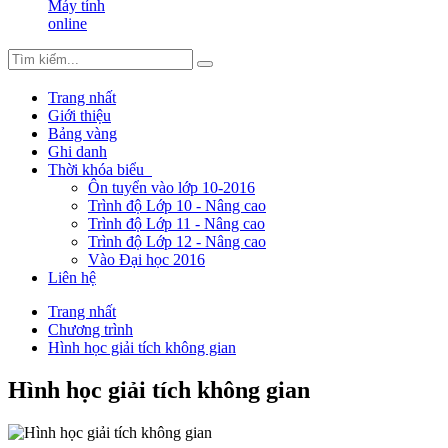
Máy tính
online
Trang nhất
Giới thiệu
Bảng vàng
Ghi danh
Thời khóa biểu
Ôn tuyển vào lớp 10-2016
Trình độ Lớp 10 - Nâng cao
Trình độ Lớp 11 - Nâng cao
Trình độ Lớp 12 - Nâng cao
Vào Đại học 2016
Liên hệ
Trang nhất
Chương trình
Hình học giải tích không gian
Hình học giải tích không gian