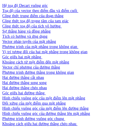
Hệ toạ độ Decart vuông góc
Toạ độ của vector theo điểm đầu và điểm cuối
Công thức trung điểm của đoạn thẳng
Công thức toạ độ trọng tâm của tam giác
Công thức toạ độ của tích vô hướng
Sự thẳng hàng và đồng phẳng
Tích có hướng và ứng dụng
Vector pháp tuyến của mặt phẳng
Phương trình của mặt phẳng trong không gian
Vị trí tương đối của hai mặt phẳng trong không gian
Góc giữa hai mặt phẳng
Khoảng cách từ một điểm đến mặt phẳng
Vector chỉ phương của đường thẳng
Phương trình đường thẳng trong không gian
Hai đường thẳng cắt nhau
Hai đường thẳng song song
Hai đường thẳng chéo nhau
Góc giữa hai đường thẳng
Hình chiếu vuông góc của một điểm lên mặt phẳng
Đối xứng của một điểm qua mặt phẳng
Hình chiếu vuông góc của một điểm lên đường thẳng
Hình chiếu vuông góc của đường thẳng lên mặt phẳng
Phương trình đường vuông góc chung
Khoảng cách giữa hai đường thẳng chéo nhau