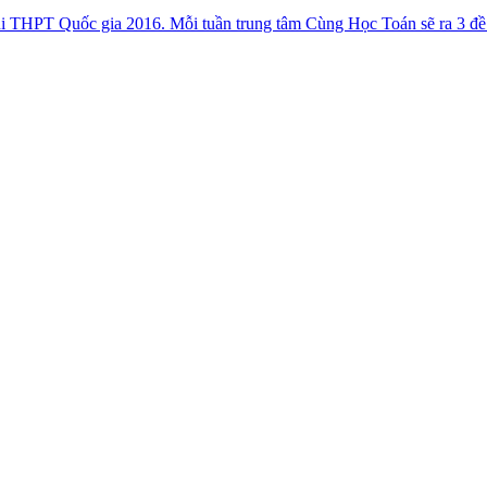
hi THPT Quốc gia 2016. Mỗi tuần trung tâm Cùng Học Toán sẽ ra 3 đề v