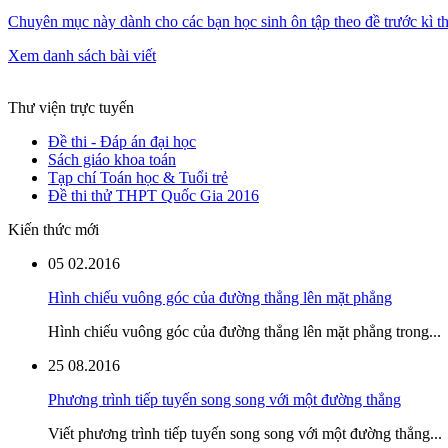
Chuyên mục này dành cho các bạn học sinh ôn tập theo đề trước kì t
Xem danh sách bài viết
Thư viện trực tuyến
Đề thi - Đáp án đại học
Sách giáo khoa toán
Tạp chí Toán học & Tuổi trẻ
Đề thi thử THPT Quốc Gia 2016
Kiến thức mới
05
02.2016
Hình chiếu vuông góc của đường thẳng lên mặt phẳng
Hình chiếu vuông góc của đường thẳng lên mặt phẳng trong...
25
08.2016
Phương trình tiếp tuyến song song với một đường thẳng
Viết phương trình tiếp tuyến song song với một đường thẳng...