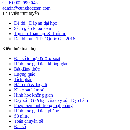
Call: 0902 999 048
admin@cunghoctoan.com
Thư viện trực tuyến
Đề thi - Đáp án đại học
Sách giáo khoa toán
Tạp chí Toán học & Tuổi trẻ
Đề thi thử THPT Quốc Gia 2016
Kiến thức toán học
Đại số tổ hợp & Xác suất
Hình học giải tích không gian
Bất đẳng thức
Lượng giác
Tích phân
Hàm mũ & logarit
Khảo sát hàm số
Hình học không gian
Dãy số - Giới hạn của dãy số - Đạo hàm
Phép biến hình trong mặt phẳng
Hình học giải tích phẳng
Số phức
Toán chuyên đề
Đại số