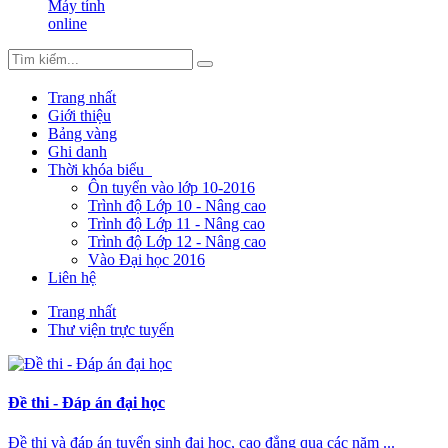
Máy tính
online
Trang nhất
Giới thiệu
Bảng vàng
Ghi danh
Thời khóa biểu
Ôn tuyển vào lớp 10-2016
Trình độ Lớp 10 - Nâng cao
Trình độ Lớp 11 - Nâng cao
Trình độ Lớp 12 - Nâng cao
Vào Đại học 2016
Liên hệ
Trang nhất
Thư viện trực tuyến
Đề thi - Đáp án đại học
Đề thi và đáp án tuyển sinh đại học, cao đẳng qua các năm ...