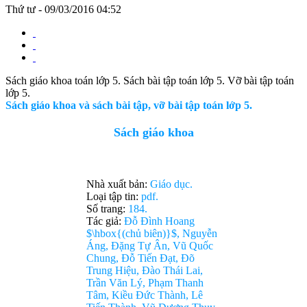
Thứ tư - 09/03/2016 04:52
Sách giáo khoa toán lớp 5. Sách bài tập toán lớp 5. Vỡ bài tập toán
lớp 5.
Sách giáo khoa và sách bài tập, vỡ bài tập toán lớp 5.
Sách giáo khoa
Nhà xuất bản:
Giáo dục.
Loại tập tin:
pdf.
Số trang:
184.
Tác giả:
Đỗ Đình Hoang
$\hbox{(chủ biên)}$, Nguyễn
Áng, Đặng Tự Ân, Vũ Quốc
Chung, Đỗ Tiến Đạt, Đõ
Trung Hiệu, Đào Thái Lai,
Trần Văn Lý, Phạm Thanh
Tâm, Kiều Đức Thành, Lê