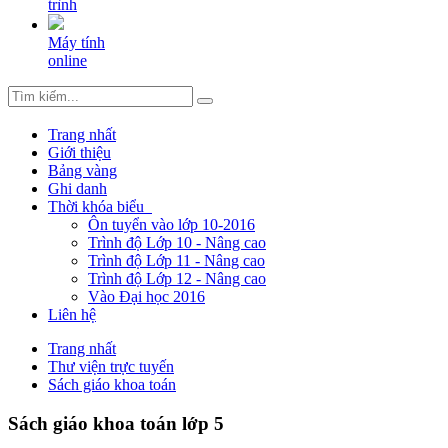
trình
Máy tính
online
Trang nhất
Giới thiệu
Bảng vàng
Ghi danh
Thời khóa biểu
Ôn tuyển vào lớp 10-2016
Trình độ Lớp 10 - Nâng cao
Trình độ Lớp 11 - Nâng cao
Trình độ Lớp 12 - Nâng cao
Vào Đại học 2016
Liên hệ
Trang nhất
Thư viện trực tuyến
Sách giáo khoa toán
Sách giáo khoa toán lớp 5