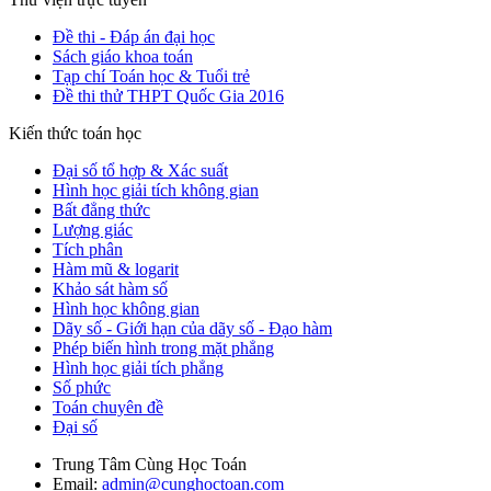
Đề thi - Đáp án đại học
Sách giáo khoa toán
Tạp chí Toán học & Tuổi trẻ
Đề thi thử THPT Quốc Gia 2016
Kiến thức toán học
Đại số tổ hợp & Xác suất
Hình học giải tích không gian
Bất đẳng thức
Lượng giác
Tích phân
Hàm mũ & logarit
Khảo sát hàm số
Hình học không gian
Dãy số - Giới hạn của dãy số - Đạo hàm
Phép biến hình trong mặt phẳng
Hình học giải tích phẳng
Số phức
Toán chuyên đề
Đại số
Trung Tâm Cùng Học Toán
Email:
admin@cunghoctoan.com