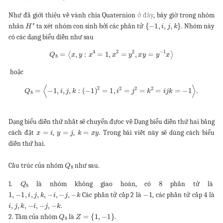
Như đã giới thiệu về vành chia Quaternion
ở đây
, bây giờ trong nhóm
H
∗
{
−
1
,
i
,
j
,
k
}
nhân
ta xét nhóm con sinh bởi các phần tử
. Nhóm này
có các dạng biểu diễn như sau
Q
8
=
⟨
x
,
y
:
x
4
=
1
,
x
2
=
y
2
,
x
y
=
y
−
1
x
⟩
hoặc
Q
8
=
⟨
−
1
,
i
,
j
,
k
:
(
−
1
)
2
=
1
,
i
2
=
j
2
=
k
2
=
i
j
k
=
−
1
⟩
.
Dạng biểu diễn thứ nhất sẽ chuyển đựoc về Dạng biểu diễn thứ hai bằng
x
=
i
y
=
j
k
=
x
y
cách đặt
,
,
. Trong bài viết này sẽ dùng cách biểu
diễn thứ hai.
Q
8
Cấu trúc của nhóm
như sau.
Q
8
8
1.
là nhóm không giao hoán, có
phần tử là
1
,
−
1
,
i
,
j
,
k
,
−
i
,
−
j
,
−
k
−
1
4
Các phần tử cấp 2 là
, các phần tử cấp
là
i
,
j
,
k
,
−
i
,
−
j
,
−
k
.
Q
8
Z
=
{
1
,
−
1
}
2. Tâm của nhóm
là
.