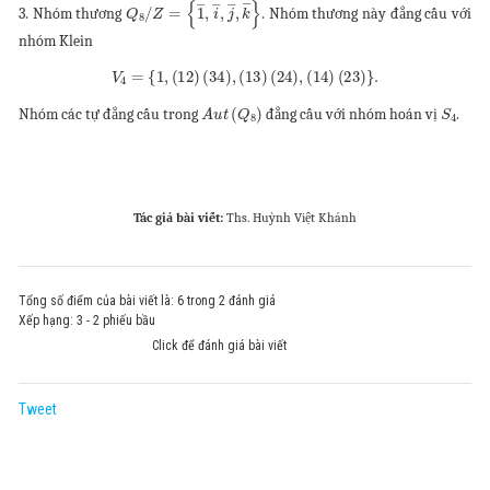
Q
{
1
8
―
/
Z
,
i
=
―
,
j
―
,
k
―
}
3. Nhóm thương
. Nhóm thương này đẳng cấu với
nhóm Klein
V
4
=
{
1
,
(
12
)
(
34
)
,
(
13
)
(
24
)
,
(
14
)
(
23
)
}
.
A
u
t
(
Q
8
)
S
4
Nhóm các tự đẳng cấu trong
đẳng cấu với nhóm hoán vị
.
Tác giả bài viết:
Ths. Huỳnh Việt Khánh
Tổng số điểm của bài viết là: 6 trong 2 đánh giá
Xếp hạng:
3
-
2
phiếu bầu
Click để đánh giá bài viết
Tweet