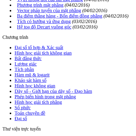
Phương trình mặt phẳng
(04/02/2016)
Vector pháp tuyến của mặt phẳng
(04/02/2016)
Ba điểm thẳng hàng - Bốn điểm đồng phẳng
(04/02/2016)
Tích có hướng và ứng dụng
(03/02/2016)
Hệ toạ độ Decart vuông góc
(03/02/2016)
Chương trình
Đại số tổ hợp & Xác suất
Hình học giải tích không gian
Bất đẳng thức
Lượng giác
Tích phân
Hàm mũ & logarit
Khảo sát hàm số
Hình học không gian
Dãy số - Giới hạn của dãy số - Đạo hàm
Phép biến hình trong mặt phẳng
Hình học giải tích phẳng
Số phức
Toán chuyên đề
Đại số
Thư viện trực tuyến