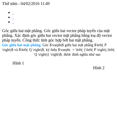
Thứ năm - 04/02/2016 11:49
Góc giữa hai mặt phẳng. Góc giữa hai vector pháp tuyến của mặt
phẳng. Xác định góc giữa hai vector mặt phẳng bằng toạ độ vector
pháp tuyến. Công thức tính góc hợp bởi hai mặt phẳng.
Góc giữa hai mặt phẳng.
Góc $\varphi$ giữa hai mặt phẳng $\left( P
\right)$ và $\left( Q \right)$, ký hiệu $\varphi = \left( {\left( P \right),\left(
Q \right)} \right)$, được định nghĩa như sau
Hình 1
Hình 2