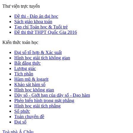
Thư viện trực tuyến
Đề thi - Đáp án đại học
Sách giáo khoa toán
Tạp chí Toán học & Tuổi trẻ
Đề thi thử THPT Quốc Gia 2016
Kiến thức toán học
Đại số tổ hợp & Xác suất
Hình học giải tích không gian
Bất đẳng thức
Lượng giác
Tích phân
Hàm mũ & logarit
Khảo sát hàm số
Hình học không gian
Dãy số - Giới hạn của dãy số - Đạo hàm
Phép biến hình trong mặt phẳng
Hình học giải tích phẳng
Số phức
Toán chuyên đề
Đại số
Toà nhà Á Châu