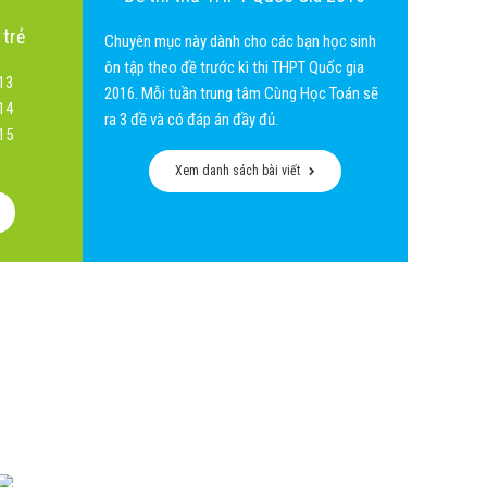
 trẻ
Chuyên mục này dành cho các bạn học sinh
ôn tập theo đề trước kì thi THPT Quốc gia
13
2016. Mỗi tuần trung tâm Cùng Học Toán sẽ
14
ra 3 đề và có đáp án đầy đủ.
15
Xem danh sách bài viết