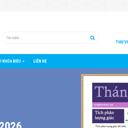
THƯ V
I KHÓA BIỂU
LIÊN HỆ
2026