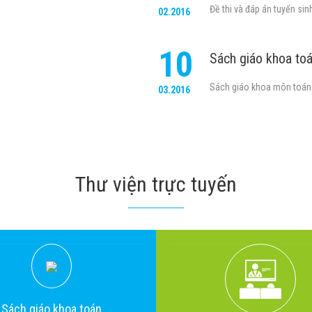
Đề thi và đáp án tuyển si
02.2016
10
Sách giáo khoa toá
Sách giáo khoa môn toán l
03.2016
Thư viện trực tuyến
Sách giáo khoa toán