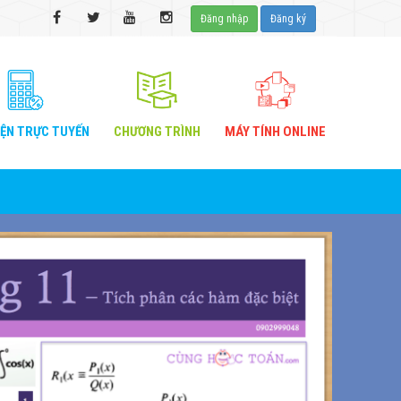
Đăng nhập
Đăng ký
IỆN
TRỰC TUYẾN
CHƯƠNG
TRÌNH
MÁY TÍNH
ONLINE