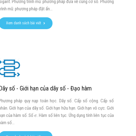
logarit. Phương trình mũ: phương pháp đưa về cùng cơ số. Phương
trình mũ: phương pháp đặt ẩn...
Xem danh sách bài viết
Dãy số - Giới hạn của dãy số - Đạo hàm
Phương pháp quy nạp toán học. Dãy số. Cấp số cộng. Cấp số
nhân. Giới hạn của dãy số. Giới hạn hữu hạn. Giới hạn vô cực. Giới
hạn của hàm số. Số
. Hàm số liên tục. Ứng dụng tính liên tục của
e
hàm số...