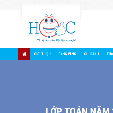
GIỚI THIỆU
BẢNG VÀNG
GHI DANH
THỜ
LỚP TOÁN NĂM 