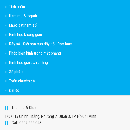
Tích phân
Hàm mũ & logarit
Khảo sát hàm số
Hình học không gian
Dãy số - Giới hạn của dãy số - Đạo hàm
Phép biến hình trong mặt phẳng
Hình học giải tích phẳng
Số phức
Toán chuyên đề
Đại số
Toà nhà Á Châu
140/1 Lý Chính Thắng, Phường 7, Quận 3, TP. Hồ Chí Minh
Call: 0902 999 048