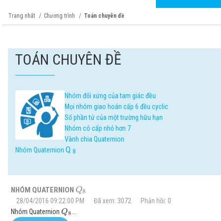
Trang nhất
Chương trình
Toán chuyên đề
TOÁN CHUYÊN ĐỀ
Nhóm đối xứng của tam giác đều
Mọi nhóm giao hoán cấp 6 đều cyclic
Số phần tử của một trường hữu hạn
Nhóm có cấp nhỏ hơn 7
Vành chia Quaternion
Q
Nhóm Quaternion
8
NHÓM QUATERNION
Q
8
28/04/2016 09:22:00 PM
Đã xem: 3072
Phản hồi: 0
Nhóm Quaternion
...
Q
8