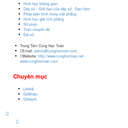
Hình học không gian
Dãy số - Giới hạn của dãy số - Đạo hàm
Phép biến hình trong mặt phẳng
Hình học giải tích phẳng
Số phức
Toán chuyên đề
Đại số
Trung Tâm Cùng Học Toán
Email:
admin@cunghoctoan.com
Website:
http://www.cunghoctoan.net -
www.cunghoctoan.com
Chuyên mục
Liên hệ
Giới thiệu
Ghi danh