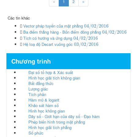
«
1
2
»
Các tin khác
Vector pháp tuyến của mặt phẳng
04
/
02
/
2016
Ba điểm thẳng hàng - Bốn điểm đồng phẳng
04
/
02
/
2016
Tích có hướng và ứng dụng
04
/
02
/
2016
Hệ toạ độ Decart vuông góc
03
/
02
/
2016
Chương trình
Đại số tổ hợp & Xác suất
Hình học giải tích không gian
Bất đẳng thức
Lượng giác
Tích phân
Hàm mũ & logarit
Khảo sát hàm số
Hình học không gian
Dãy số - Giới hạn của dãy số - Đạo hàm
Phép biến hình trong mặt phẳng
Hình học giải tích phẳng
Số phức