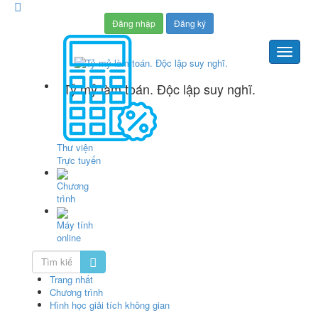
Đăng nhập
Đăng ký
Tỷ mỷ làm toán. Độc lập suy nghĩ.
Thư viện
Trực tuyến
Chương
trình
Máy tính
online
Trang nhất
Chương trình
Hình học giải tích không gian