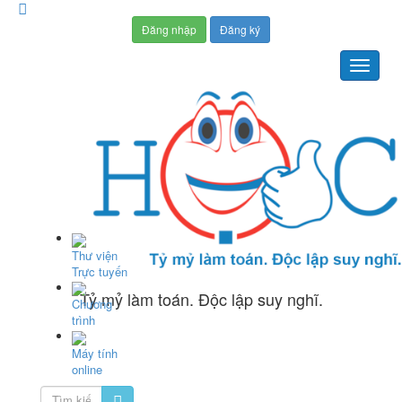
Đăng nhập
Đăng ký
Thư viện
Trực tuyến
Tỷ mỷ làm toán. Độc lập suy nghĩ.
Chương
trình
Máy tính
online