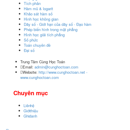
Tích phân
Hàm mũ & logarit
Khảo sát hàm số
Hình học không gian
Dãy số - Giới hạn của dãy số - Đạo hàm
Phép biến hình trong mặt phẳng
Hình học giải tích phẳng
Số phức
Toán chuyên đề
Đại số
Trung Tâm Cùng Học Toán
Email:
admin@cunghoctoan.com
Website:
http://www.cunghoctoan.net -
www.cunghoctoan.com
Chuyên mục
Liên hệ
Giới thiệu
Ghi danh