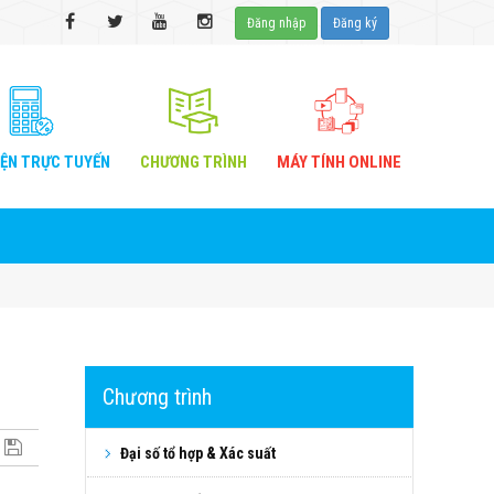
Đăng nhập
Đăng ký
IỆN
TRỰC TUYẾN
CHƯƠNG
TRÌNH
MÁY TÍNH
ONLINE
Chương trình
Đại số tổ hợp & Xác suất