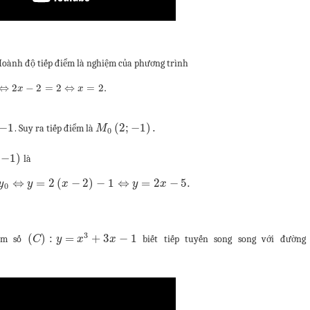
oành độ tiếp điểm là nghiệm của phương trình
⇔
2
−
2
=
2
⇔
=
2.
x
x
−
1
(
2
;
−
1
)
.
. Suy ra tiếp điểm là
M
0
−
1
)
là
⇔
=
2
(
−
2
)
−
1
⇔
=
2
−
5.
y
y
x
y
x
0
3
(
)
:
=
+
3
−
1
àm số
biết tiếp tuyến song song với đường
C
y
x
x