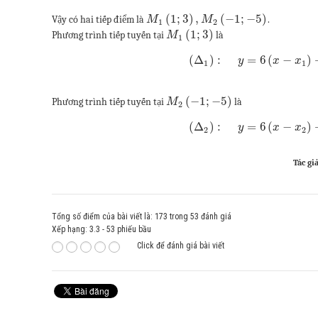
(
1
;
3
)
,
(
−
1
;
−
5
)
Vậy có hai tiếp điểm là
.
M
M
1
2
(
1
;
3
)
Phương trình tiếp tuyến tại
là
M
1
(
Δ
)
:
=
6
(
−
)
y
x
x
1
1
(
−
1
;
−
5
)
Phương trình tiếp tuyến tại
là
M
2
(
Δ
)
:
=
6
(
−
)
y
x
x
2
2
Tác giả
Tổng số điểm của bài viết là: 173 trong 53 đánh giá
Xếp hạng:
3.3
-
53
phiếu bầu
Click để đánh giá bài viết