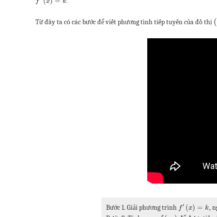
(
)
=
.
f
x
k
(
Từ đây ta có các bước để viết phương tình tiếp tuyến của đồ thị
′
Bước 1. Giải phương trình
(
)
=
, 
f
x
k