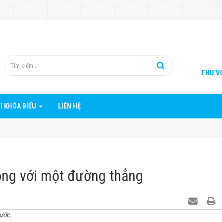
THƯ V
I KHÓA BIỂU
LIÊN HỆ
song với một đường thẳng
ước.