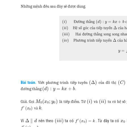
Những mệnh đều sau đây sẽ được dùng.
(
)
(
)
:
=
+
Đường thẳng
c
i
d
y
k
x
b
(
)
Δ
Hệ số góc của tiếp tuyến
của h
i
i
(
)
Hai đường thẳng song song nhau 
i
i
i
(
)
Δ
Phương trình tiếp tuyến
của h
i
v
=
y
(
Δ
)
(
)
Bài toán.
Viết phương trình tiếp tuyến
của đồ thị
C
(
)
:
=
+
đường thẳng
.
d
y
k
x
b
(
;
)
(
)
(
)
Giải. Gọi
là tiếp điểm. Từ
và
ta có hệ số
M
x
y
i
i
i
0
0
0
′
(
)
.
và
k
f
x
0
Δ
∥
(
)
′
Vì
nên theo
ta có
(
)
=
Từ đây ta có
d
i
i
i
.
x
f
x
k
0
0
′