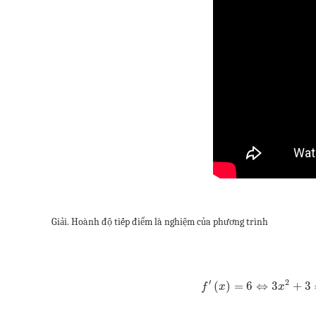
Giải. Hoành độ tiếp điểm là nghiệm của phương trình
′
2
(
)
=
6
⇔
3
+
3
f
x
x