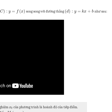
)
:
=
(
)
(
)
:
=
+
song song với đường thẳng
như sau:
C
y
f
x
d
y
k
x
b
nghiệm
của phương trình là hoành độ của tiếp điểm.
x
0