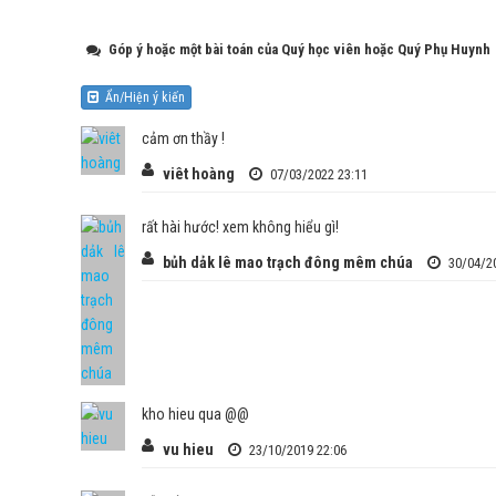
Góp ý hoặc một bài toán của Quý học viên hoặc Quý Phụ Huynh
Ẩn/Hiện ý kiến
cảm ơn thầy !
viêt hoàng
07/03/2022 23:11
rất hài hước! xem không hiểu gì!
bủh dảk lê mao trạch đông mêm chúa
30/04/2
kho hieu qua @@
vu hieu
23/10/2019 22:06