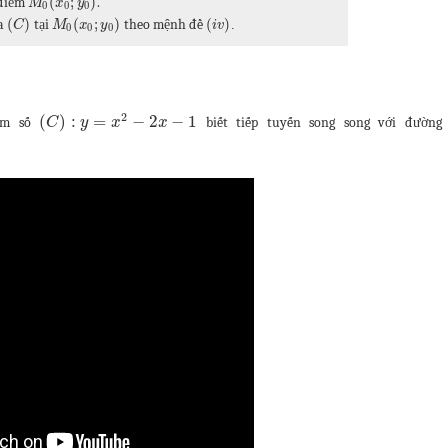
(
;
)
 điểm
.
M
x
y
0
0
0
(
)
(
;
)
ủa
tại
theo mệnh đề
(
)
.
C
M
x
y
i
v
0
0
0
2
(
)
:
=
−
2
−
1
àm số
biết tiếp tuyến song song với đường
C
y
x
x