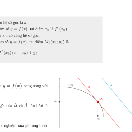
ó hệ số góc là
.
k
′
=
(
)
(
)
àm số
tại điểm
là
.
y
f
x
x
f
x
0
0
khi có cùng hệ số góc.
(
;
)
=
(
)
àm số
tại điểm
là
y
f
x
M
x
y
0
0
0
′
(
)
(
−
)
+
.
f
x
x
x
y
0
0
0
:
=
(
)
song song với
y
f
x
Δ
 góc của
và
lần lượt là
d
là nghiệm của phương trình