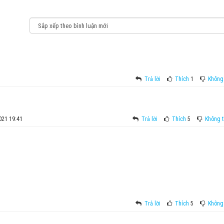
Trả lời
Thích
1
Không 
021 19:41
Trả lời
Thích
5
Không t
Trả lời
Thích
5
Không 