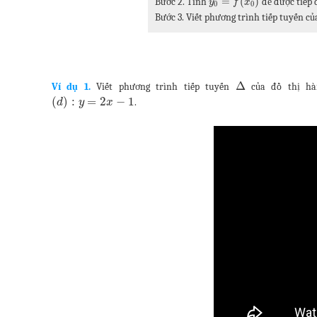
=
(
)
Bước 2. Tính
để được tiếp
y
f
x
0
0
Bước 3. Viết phương trình tiếp tuyến c
Δ
Ví dụ 1.
Viết phương trình tiếp tuyến
của đồ thị h
(
)
:
=
2
−
1
.
d
y
x