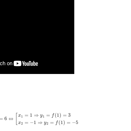
=
1
⇒
=
(
1
)
=
3
[
x
y
f
1
1
=
6
⇔
=
−
1
⇒
=
(
1
)
=
−
5
x
y
f
2
2