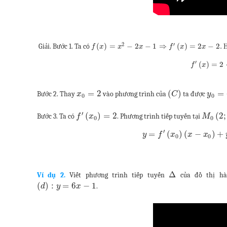
2
′
(
)
=
−
2
−
1
⇒
(
)
=
2
−
2.
Giải. Bước 1. Ta có
H
f
x
x
x
f
x
x
′
(
)
=
2
f
x
=
2
(
)
=
Bước 2. Thay
vào phương trình của
ta được
x
C
y
0
0
′
(
)
=
2
(
2
;
Bước 3. Ta có
. Phương trình tiếp tuyến tại
f
x
M
0
0
′
=
(
)
(
−
)
+
y
f
x
x
x
0
0
Δ
Ví dụ 2.
Viết phương trình tiếp tuyến
của đồ thị h
(
)
:
=
6
−
1
.
d
y
x