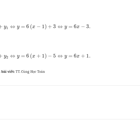
+
⇔
=
6
(
−
1
)
+
3
⇔
=
6
−
3.
y
y
x
y
x
1
+
⇔
=
6
(
+
1
)
−
5
⇔
=
6
+
1.
y
y
x
y
x
2
 bài viết:
TT. Cùng Học Toán