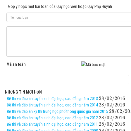
Góp ý hoặc một bài toán của Quý học viên hoặc Quý Phụ Huynh
Mã an toàn
NHỮNG TIN MỚI HƠN
28
/
02
/
2016
Đề thi và đáp án tuyển sinh đại học, cao đẳng năm 2013
28
/
02
/
2016
Đề thi và đáp án tuyển sinh đại học, cao đẳng năm 2014
28
/
02
/
20
Đề thi và đáp án kỳ thi trung học phổ thông quốc gia năm 2015
28
/
02
/
2016
Đề thi và đáp án tuyển sinh đại học, cao đẳng năm 2012
28
/
02
/
2016
Đề thi và đáp án tuyển sinh đại học, cao đẳng năm 2011
28
/
02
/
2016
Đề thi và đáp án tuyển sinh đại học, cao đẳng năm 2008