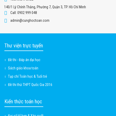
140/1 Lý Chính Thắng, Phường 7, Quận 3, TP. Hồ Chí Minh
Call: 0902 999 048
admin@cunghoctoan.com
Thư viện trực tuyến
Đề thi - Đáp án đại học
Sách giáo khoa toán
Tạp chí Toán học & Tuổi trẻ
Đề thi thử THPT Quốc Gia 2016
Kiến thức toán học
Đại số tổ hợp & Xác suất