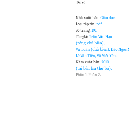
Đại số
Nhà xuất bản:
Giáo dục.
Loại tập tin:
pdf.
Số trang:
191.
Tác giả:
Trần Văn Hạo
(t
ng ch
bi
n)
ổ
ủ
ê
,
(ch
bi
n)
Vũ Tuấn
ủ
ê
, Đào Ngọc
Lê Văn Tiến, Vũ Viết Yên.
Năm xuất bản:
2010.
(t
i b
n l
n th
ba).
á
ả
ầ
ứ
Phần 1
,
Phần 2
.