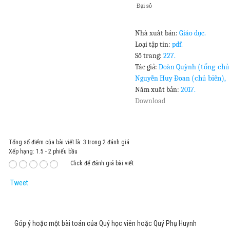
Đại số
Nhà xuất bản:
Giáo dục.
Loại tập tin:
pdf.
Số trang:
227.
(t
ng ch
Tác giả:
Đoàn Quỳnh
ổ
ủ
(ch
bi
n)
Nguyễn Huy Đoan
ủ
ê
,
Năm xuất bản:
2017.
Download
Tổng số điểm của bài viết là: 3 trong 2 đánh giá
Xếp hạng:
1.5
-
2
phiếu bầu
Click để đánh giá bài viết
Tweet
Góp ý hoặc một bài toán của Quý học viên hoặc Quý Phụ Huynh