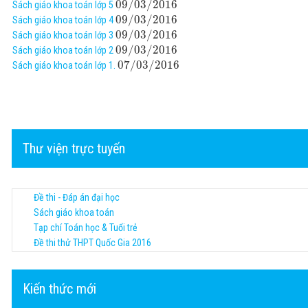
09
/
03
/
2016
Sách giáo khoa toán lớp 5
09
/
03
/
2016
Sách giáo khoa toán lớp 4
09
/
03
/
2016
Sách giáo khoa toán lớp 3
09
/
03
/
2016
Sách giáo khoa toán lớp 2
07
/
03
/
2016
Sách giáo khoa toán lớp 1.
Thư viện trực tuyến
Đề thi - Đáp án đại học
Sách giáo khoa toán
Tạp chí Toán học & Tuổi trẻ
Đề thi thử THPT Quốc Gia 2016
Kiến thức mới