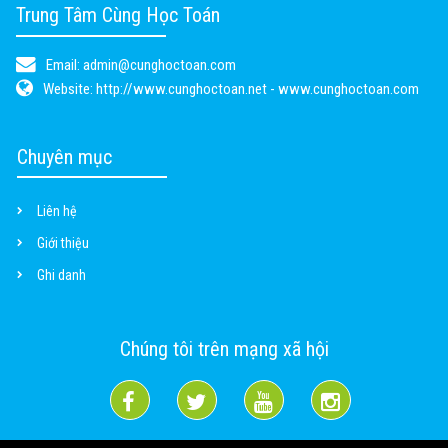
Trung Tâm Cùng Học Toán
Email:
admin@cunghoctoan.com
Website:
http://www.cunghoctoan.net - www.cunghoctoan.com
Chuyên mục
Liên hệ
Giới thiệu
Ghi danh
Chúng tôi trên mạng xã hội