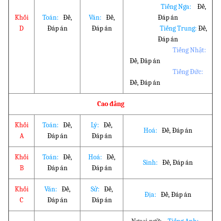
Tiếng Nga:
Đề
,
Khối
Toán:
Đề
,
Văn:
Đề
,
Đáp án
D
Đáp án
Đáp án
Tiếng Trung:
Đề
,
Đáp án
Tiếng Nhật:
Đề
,
Đâp án
Tiếng Đức:
Đề
,
Đáp án
Cao đẳng
Khối
Toán:
Đề
,
Lý:
Đề
,
Hoá:
Đề
,
Đáp án
A
Đáp án
Đáp án
Khối
Toán:
Đề
,
Hoá:
Đề
,
Sinh:
Đề
,
Đáp án
B
Đáp án
Đáp án
Khối
Văn:
Đề
,
Sử:
Đề
,
Địa:
Đề
,
Đáp án
C
Đáp án
Đáp án