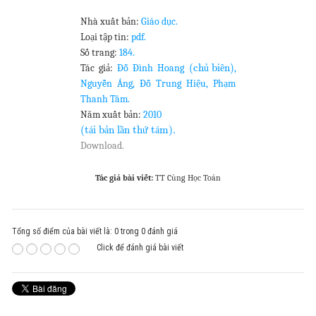
Nhà xuất bản:
Giáo dục.
Loại tập tin:
pdf.
Số trang:
184.
(ch
bi
n)
Tác giả:
Đỗ Đình Hoang
ủ
ê
,
Nguyễn Áng, Đỗ Trung Hiệu, Phạm
Thanh Tâm.
Năm xuất bản:
2010
(t
i b
n l
n th
t
m).
á
ả
ầ
ứ
á
Download.
Tác giả bài viết:
TT Cùng Học Toán
Tổng số điểm của bài viết là: 0 trong 0 đánh giá
Click để đánh giá bài viết