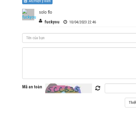
Ẩn/Hiện ý kiến
solo flo
fuckyou
10/04/2023 22:46
Mã an toàn