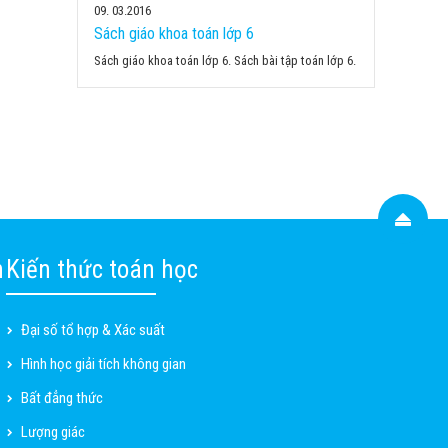
09
03.2016
Sách giáo khoa toán lớp 6
Sách giáo khoa toán lớp 6. Sách bài tập toán lớp 6.
n
Kiến thức toán học
Đại số tổ hợp & Xác suất
Hình học giải tích không gian
Bất đẳng thức
Lượng giác