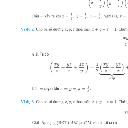
(
)
(
)
(
+
+
x
y
y
z
1
1
1
=
=
,
=
,
=
.
=
Dấu
xảy ra khi
Nghĩa là,
x
y
z
x
y
z
x
,
,
+
+
=
1
Ví dụ 2.
Cho ba số dương
thoả mãn
. Chứn
x
y
z
x
y
z
x
z
Giải. Ta có
1
(
)
x
y
y
z
x
y
y
z
z
x
(
)
+
+
=
+













2
z
x
y
z
x
⩾
2
y
1
=
=
=
=
.
Dấu
xảy ra khi
x
y
z
3
,
,
+
+
=
1
Ví dụ 3.
Cho ba số dương
thoả mãn
. Chứn
x
y
z
x
y
z
x
⩾
(B
T)
Giải. Áp dụng
Đ
cho ba số ta có
A
M
G
M