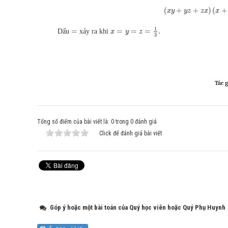
(
+
+
)
(
+
x
y
y
z
z
x
x
1
=
=
=
=
.
Dấu
xảy ra khi
x
y
z
3
Tác g
Tổng số điểm của bài viết là: 0 trong 0 đánh giá
Click để đánh giá bài viết
Góp ý hoặc một bài toán của Quý học viên hoặc Quý Phụ Huynh