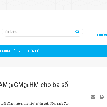
THƯ V
I KHÓA BIỂU
LIÊN HỆ
M⩾AM⩾GM⩾HM cho ba số
. Bất đẳng thức trung bình nhân. Bất đẳng thức Cosi.