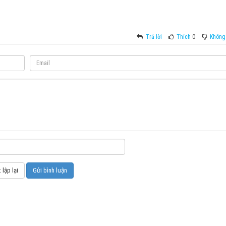
Trả lời
Thích
0
Không 