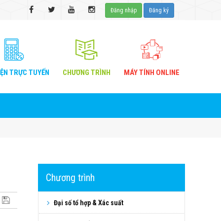
Đăng nhập
Đăng ký
IỆN
TRỰC TUYẾN
CHƯƠNG
TRÌNH
MÁY TÍNH
ONLINE
Chương trình
Đại số tổ hợp & Xác suất