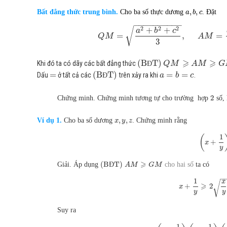
,
,
Bất đẳng thức trung bình.
Cho ba số thực dương
. Đặt
a
b
c
−
−
−
−
−
−
−
−
−
−
2
2
2
√
+
+
a
b
c
=
,
=
Q
M
A
M
3
⩾
⩾
(B
T)
Khi đó ta có dãy các bất đẳng thức
Đ
Q
M
A
M
G
=
(B
T)
=
=
Dấu
ở tất cả các
trên xảy ra khi
.
Đ
a
b
c
2
Chứng minh. Chứng minh tương tự cho trường hợp
số, 
,
,
Ví dụ 1.
Cho ba số dương
. Chứng minh rằng
x
y
z
1
(
+
x
y
⩾
(B
T)
Giải. Áp dụng
Đ
cho hai số
ta có
A
M
G
M
−
1
x
√
⩾
+
2
x
y
y
Suy ra
1
1