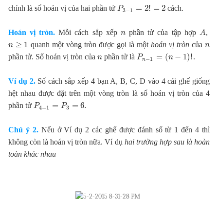
=
2
!
=
2
chính là số hoán vị của hai phần tử
cách.
P
3
−
1
Hoán vị tròn.
Mỗi cách sắp xếp
phần tử của tập hợp
,
n
A
≥
1
quanh một vòng tròn được gọi là một
hoán v
ị
tròn
của
n
n
=
(
−
1
)
!
phần tử. Số hoán vị tròn của
phần tử là
.
n
P
n
−
1
n
Ví dụ 2.
Số cách sắp xếp 4 bạn A, B, C, D vào 4 cái ghế giống
hệt nhau được đặt trên một vòng tròn là số hoán vị tròn của 4
=
=
6.
phần tử
P
P
4
−
1
3
Chú ý 2.
Nếu ở Ví dụ 2 các ghế được đánh số từ 1 đến 4 thì
không còn là hoán vị tròn nữa. Ví dụ
hai trường hợp sau là hoàn
toàn khác nhau