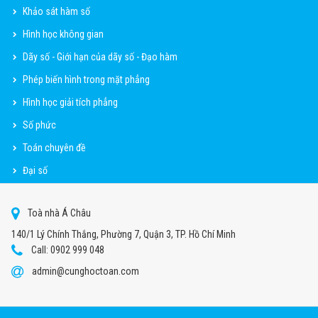
Khảo sát hàm số
Hình học không gian
Dãy số - Giới hạn của dãy số - Đạo hàm
Phép biến hình trong mặt phẳng
Hình học giải tích phẳng
Số phức
Toán chuyên đề
Đại số
Toà nhà Á Châu
140/1 Lý Chính Thắng, Phường 7, Quận 3, TP. Hồ Chí Minh
Call: 0902 999 048
admin@cunghoctoan.com