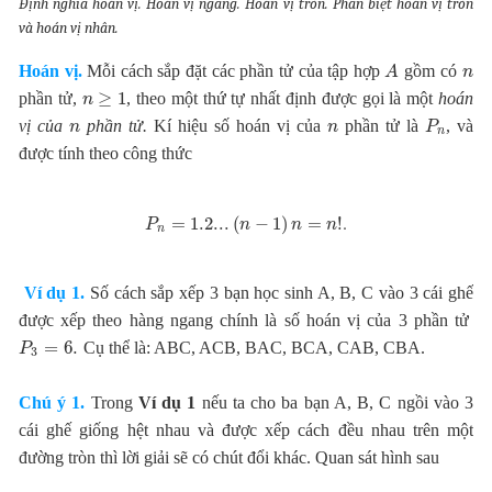
Định nghĩa hoán vị. Hoán vị ngang. Hoán vị tròn. Phân biệt hoán vị tròn
và hoán vị nhân.
Hoán vị.
Mỗi cách sắp đặt các phần tử của tập hợp
gồm có
A
n
≥
1
phần tử,
, theo một thứ tự nhất định được gọi là một
hoán
n
v
ị
c
ủ
a
ph
ầ
n t
ử
.
Kí hiệu số hoán vị của
phần tử là
, và
n
n
P
n
được tính theo công thức
.
=
1.2...
(
−
1
)
=
!
P
n
n
n
n
Ví dụ 1.
Số cách sắp xếp 3 bạn học sinh A, B, C vào 3 cái ghế
được xếp theo hàng ngang chính là số hoán vị của 3 phần tử
=
6.
Cụ thể là: ABC, ACB, BAC, BCA, CAB, CBA.
P
3
Chú ý 1.
Trong
Ví d
ụ
1
nếu ta cho ba bạn A, B, C ngồi vào 3
cái ghế giống hệt nhau và được xếp cách đều nhau trên một
đường tròn thì lời giải sẽ có chút đổi khác. Quan sát hình sau