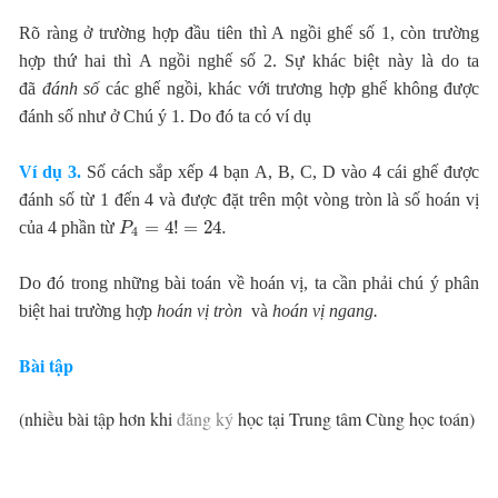
Rõ ràng ở trường hợp đầu tiên thì A ngồi ghế số 1, còn trường
hợp thứ hai thì A ngồi nghế số 2. Sự khác biệt này là do ta
đã
đánh số
các ghế ngồi, khác với trương hợp ghế không được
đánh số như ở Chú ý 1. Do đó ta có ví dụ
Ví dụ 3.
Số cách sắp xếp 4 bạn A, B, C, D vào 4 cái ghế được
đánh số từ 1 đến 4 và được đặt trên một vòng tròn là số hoán vị
=
4
!
=
24.
của 4 phần từ
P
4
Do đó trong những bài toán về hoán vị, ta cần phải chú ý phân
biệt hai trường hợp
hoán v
ị
tròn
và
hoán v
ị
ngang.
Bài tập
(nhiều bài tập hơn khi
đăng ký
học tại Trung tâm Cùng học toán)