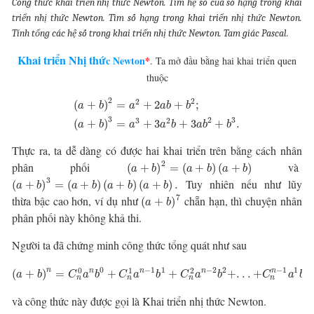
Công thức khai triển nhị thức Newton. Tìm hệ số của số hạng trong khai
triển nhị thức Newton. Tìm số hạng trong khai triển nhị thức Newton.
Tính tổng các hệ số trong khai triển nhị thức Newton. Tam giác Pascal.
Khai tri
ể
n Nh
ị
th
ứ
c Newton
*
.
Ta mở đầu bằng hai khai triển quen
thuộc
2
2
2
(
+
)
=
+
2
+
;
a
b
a
a
b
b
3
2
3
3
2
(
+
)
=
+
3
+
3
+
.
a
b
a
a
b
a
b
b
Thực ra, ta dễ dàng có được hai khai triển trên bằng cách nhân
2
phân phối
và
(
+
)
=
(
+
)
(
+
)
a
b
a
b
a
b
3
Tuy nhiên nếu như lũy
(
+
)
=
(
+
)
(
+
)
(
+
)
.
a
b
a
b
a
b
a
b
7
thừa bậc cao hơn, ví dụ như
chẵn hạn, thì chuyện nhân
(
+
)
a
b
phân phối này không khả thi.
Người ta đã chứng minh công thức tổng quát như sau
0
1
2
−
1
−
2
1
−
1
0
1
2
n
(
+
)
=
+
+
+
.
.
.
+
n
n
n
n
n
a
b
C
a
b
C
a
b
C
a
b
C
a
b
n
n
n
n
và công thức này được gọi là Khai triển nhị thức Newton.