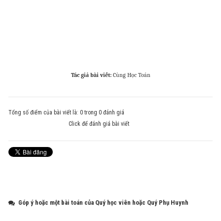
Tác giả bài viết:
Cùng Học Toán
Tổng số điểm của bài viết là: 0 trong 0 đánh giá
Click để đánh giá bài viết
Góp ý hoặc một bài toán của Quý học viên hoặc Quý Phụ Huynh