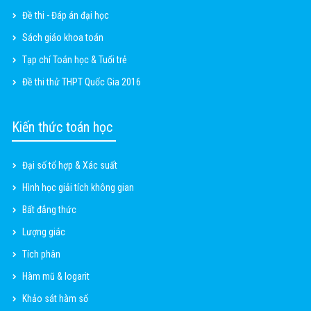
Đề thi - Đáp án đại học
Sách giáo khoa toán
Tạp chí Toán học & Tuổi trẻ
Đề thi thử THPT Quốc Gia 2016
Kiến thức toán học
Đại số tổ hợp & Xác suất
Hình học giải tích không gian
Bất đẳng thức
Lượng giác
Tích phân
Hàm mũ & logarit
Khảo sát hàm số