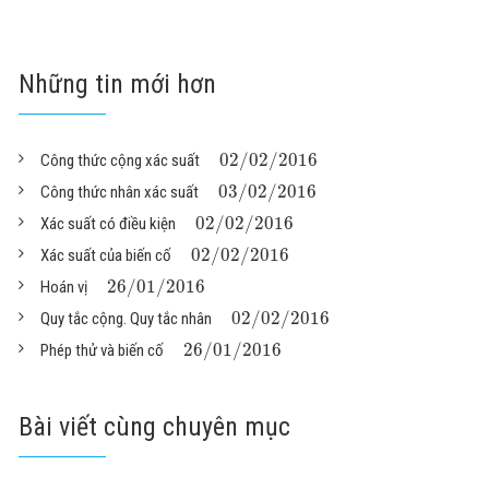
Những tin mới hơn
02
/
02
/
2016
Công thức cộng xác suất
03
/
02
/
2016
Công thức nhân xác suất
02
/
02
/
2016
Xác suất có điều kiện
02
/
02
/
2016
Xác suất của biến cố
26
/
01
/
2016
Hoán vị
02
/
02
/
2016
Quy tắc cộng. Quy tắc nhân
26
/
01
/
2016
Phép thử và biến cố
Bài viết cùng chuyên mục