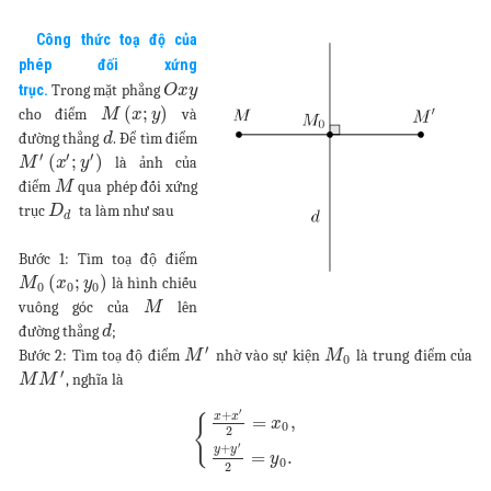
Công thức toạ độ của
phép đối xứng
trục.
Trong mặt phẳng
O
x
y
(
;
)
cho điểm
và
M
x
y
đường thẳng
. Để tìm điểm
d
′
′
′
(
;
)
là ảnh của
M
x
y
điểm
qua phép đối xứng
M
trục
ta làm như sau
D
d
Bước 1: Tìm toạ độ điểm
(
;
)
là hình chiếu
M
x
y
0
0
0
vuông góc của
lên
M
đường thẳng
;
d
′
Bước 2: Tìm toạ độ điểm
nhờ vào sự kiện
là trung điểm của
M
M
0
′
, nghĩa là
M
M
′
+
x
x
=
,
{
x
0
2
′
+
y
y
=
.
y
0
2