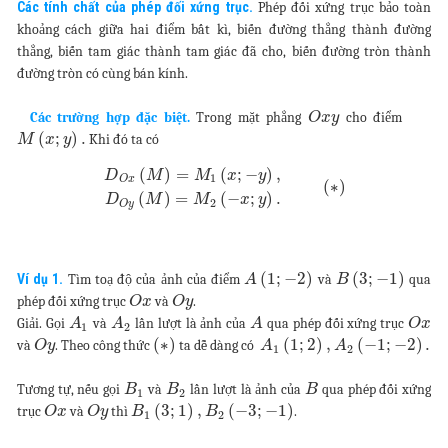
Các tính chất của phép đối xứng trục.
Phép đối xứng trục bảo toàn
khoảng cách giữa hai điểm bất kì, biến đường thẳng thành đường
thẳng, biến tam giác thành tam giác đã cho, biến đường tròn thành
đường tròn có cùng bán kính.
Các trường hợp đặc biệt.
Trong mặt phẳng
cho điểm
O
x
y
(
;
)
.
Khi đó ta có
M
x
y
(
)
=
(
;
−
)
,
D
M
M
x
y
1
O
x
(
∗
)
(
)
=
(
−
;
)
.
D
M
M
x
y
2
O
y
(
1
;
−
2
)
(
3
;
−
1
)
Ví dụ 1.
Tìm toạ độ của ảnh của điểm
và
qua
A
B
phép đối xứng trục
và
.
O
x
O
y
Giải. Gọi
và
lần lượt là ảnh của
qua phép đối xứng trục
A
A
A
O
x
1
2
(
∗
)
(
1
;
2
)
,
(
−
1
;
−
2
)
.
và
. Theo công thức
ta dễ dàng có
O
y
A
A
1
2
Tương tự, nếu gọi
và
lần lượt là ảnh của
qua phép đối xứng
B
B
B
1
2
(
3
;
1
)
,
(
−
3
;
−
1
)
trục
và
thì
.
O
x
O
y
B
B
1
2