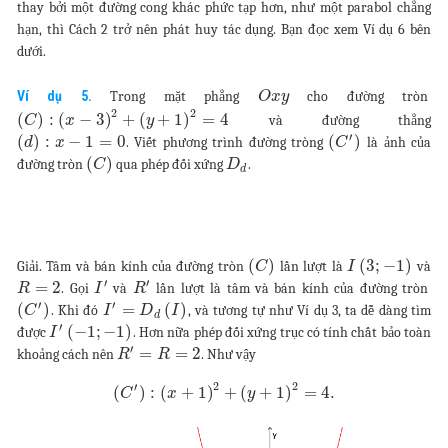
thay bởi một đường cong khác phức tạp hơn, như một parabol chẳng
hạn, thì Cách 2 trở nên phát huy tác dụng. Bạn đọc xem Ví dụ 6 bên
dưới.
Ví dụ 5.
Trong mặt phẳng
cho đường tròn
O
x
y
2
2
(
)
:
(
−
3
)
+
(
+
1
)
=
4
và đường thẳng
C
x
y
′
(
)
:
−
1
=
0
(
)
. Viết phương trình đường tròng
là ảnh của
d
x
C
(
)
đường tròn
qua phép đối xứng
.
C
D
d
(
)
(
3
;
−
1
)
Giải. Tâm và bán kính của đường tròn
lần lượt là
và
C
I
′
′
=
2
. Gọi
và
lần lượt là tâm và bán kính của đường tròn
R
I
R
′
′
(
)
=
(
)
. Khi đó
, và tương tự như Ví dụ 3, ta dễ dàng tìm
C
I
D
I
d
′
(
−
1
;
−
1
)
được
. Hơn nữa phép đối xứng trục có tính chất bảo toàn
I
′
=
=
2
khoảng cách nên
. Như vậy
R
R
2
2
′
(
)
:
(
+
1
)
+
(
+
1
)
=
4.
C
x
y