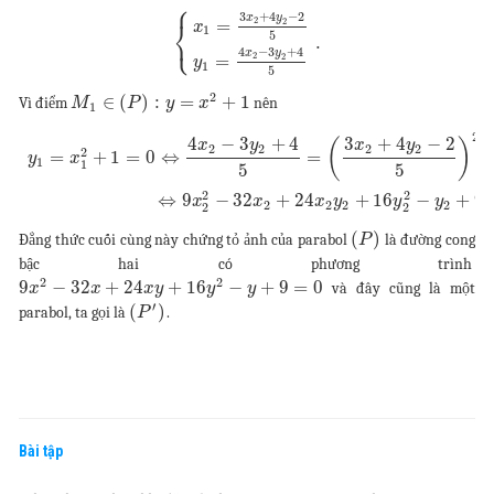
⎧
3
+
4
−
2
x
y
2
⎨
2
=
x
1
⎩
5
.
4
−
3
+
4
x
y
2
2
=
y
1
5
2
∈
(
)
:
=
+
1
Vì điểm
nên
M
P
y
x
1
2
4
−
3
+
4
3
+
4
−
2
(
)
x
y
x
y
2
2
2
2
2
=
+
1
=
0
⇔
=
y
x
1
1
5
5
2
2
⇔
9
−
32
+
24
+
16
−
+
9
x
x
x
y
y
y
2
2
2
2
2
2
(
)
Đẳng thức cuối cùng này chứng tỏ ảnh của parabol
là đường cong
P
bậc hai có phương trình
2
2
9
−
32
+
24
+
16
−
+
9
=
0
và đây cũng là một
x
x
x
y
y
y
′
(
)
parabol, ta gọi là
.
P
Bài tập