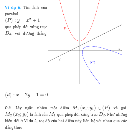
Ví dụ 6.
Tìm ảnh của
parabol
2
(
)
:
=
+
1
P
y
x
qua phép đối xứng trục
, với đường thẳng
D
d
(
)
:
−
2
+
1
=
0
.
d
x
y
(
;
)
∈
(
)
Giải. Lấy ngẫu nhiên một điểm
và gọi
M
x
y
P
1
1
1
(
;
)
là ảnh của
qua phép đối xứng trục
. Như những
M
x
y
M
D
2
2
2
1
d
biến đổi ở Ví dụ 4, toạ độ của hai điểm này liên hệ với nhau qua các
đẳng thức