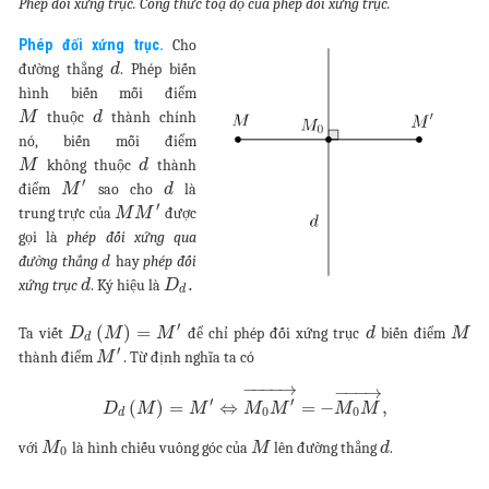
Phép đối xứng trục. Công thức toạ độ của phép đối xứng trục.
Phép đối xứng trục.
Cho
đường thẳng
. Phép biến
d
hình biến mỗi điểm
thuộc
thành chính
M
d
nó, biến mỗi điểm
không thuộc
thành
M
d
′
điểm
sao cho
là
M
d
′
trung trực của
được
M
M
gọi là
phép đối xứng qua
đường thẳng
hay
phép đối
d
.
xứng trục
. Ký hiệu là
d
D
d
′
(
)
=
Ta viết
để chỉ phép đối xứng trục
biến điểm
D
M
M
d
M
d
′
thành điểm
. Từ định nghĩa ta có
M
−
−
−
−
→
−
−
−
→
′
′
(
)
=
⇔
=
−
,
D
M
M
M
M
M
M
0
0
d
với
là hình chiếu vuông góc của
lên đường thẳng
.
M
M
d
0