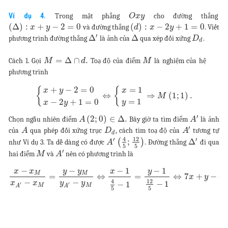
Ví dụ 4.
Trong mặt phẳng
cho đường thẳng
O
x
y
(
Δ
)
:
+
−
2
=
0
(
)
:
−
2
+
1
=
0
và đường thẳng
. Viết
x
y
d
x
y
′
Δ
Δ
phương trình đường thẳng
là ảnh của
qua xép đối xứng
.
D
d
=
Δ
∩
.
Cách 1. Gọi
Toạ độ của điểm
là nghiệm của hệ
M
d
M
phương trình
+
−
2
=
0
=
1
{
{
x
y
x
⇔
⇒
(
1
;
1
)
.
M
=
1
−
2
+
1
=
0
y
x
y
′
(
2
;
0
)
∈
Δ
.
Chọn ngẫu nhiên điểm
Bây giờ ta tìm điểm
là ảnh
A
A
′
của
qua phép đối xứng trục
, cách tìm toạ độ của
tương tự
A
D
A
d
4
12
′
′
(
;
)
Δ
như Ví dụ 3. Ta dễ dàng có được
. Đường thẳng
đi qua
A
5
5
′
hai điểm
và
nên có phương trình là
M
A
−
−
1
−
−
1
y
y
y
x
x
x
M
M
=
⇔
=
⇔
7
+
−
8
x
y
−
−
12
4
x
x
y
y
−
1
−
1
′
′
M
M
A
A
5
5