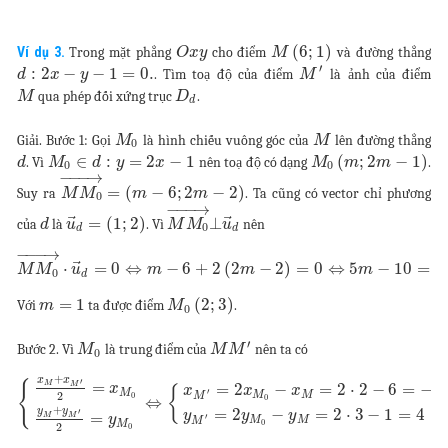
(
6
;
1
)
Ví dụ 3.
Trong mặt phẳng
cho điểm
và đường thẳng
O
x
y
M
′
:
2
−
−
1
=
0.
. Tìm toạ độ của điểm
là ảnh của điểm
d
x
y
M
qua phép đối xứng trục
.
M
D
d
Giải. Bước 1: Gọi
là hình chiếu vuông góc của
lên đường thẳng
M
M
0
∈
:
=
2
−
1
(
;
2
−
1
)
. Vì
nên toạ độ có dạng
.
d
M
d
y
x
M
m
m
0
0
−
−
−
→
=
(
−
6
;
2
−
2
)
Suy ra
. Ta cũng có vector chỉ phương
M
M
m
m
0
−
−
−
→
⃗
⃗
=
(
1
;
2
)
⊥
của
là
. Vì
nên
d
u
M
M
u
0
d
d
−
−
−
→
⃗
⋅
=
0
⇔
−
6
+
2
(
2
−
2
)
=
0
⇔
5
−
10
=
0
M
M
u
m
m
m
0
d
=
1
(
2
;
3
)
Với
ta được điểm
.
m
M
0
′
Bước 2. Vì
là trung điểm của
nên ta có
M
M
M
0
+
x
x
′
{
=
M
M
=
2
−
=
2
⋅
2
−
6
=
−
2
x
{
x
x
x
′
M
2
M
M
0
M
0
⇔
+
y
y
=
2
−
=
2
⋅
3
−
1
=
4
′
y
y
y
=
M
M
′
y
M
M
M
0
M
2
0