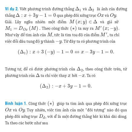
Δ
Δ
Ví dụ 2.
Viết phương trình đường thẳng
và
là ảnh của đường
1
2
Δ
:
+
3
−
1
=
0
thẳng
qua phép đối xứng trục
và
.
x
y
O
x
O
y
(
;
)
∈
Δ
Giải. Lấy ngẫu nhiên một điểm
và giả sử
M
x
y
′
=
(
)
.
(
∗
)
(
;
−
)
Theo công thức
ta suy ra
.
M
D
M
M
x
y
1
O
x
′
Như vậy để tìm ảnh của
, tức là tìm toạ độ của điểm
, ta chỉ
M
M
−
việc đổi dấu tung độ
thành
. Từ đây ta có phương trình của
y
y
(
Δ
)
:
+
3
(
−
)
−
1
=
0
⇔
−
3
−
1
=
0.
x
y
x
y
1
Δ
Tương tự, để có được phương trình của
, theo công thức trên, từ
2
Δ
−
phương trình của
ta chỉ việc thay
bởi
. Ta có
x
x
(
Δ
)
:
−
+
3
−
1
=
0.
x
y
2
(
∗
)
Bình luận 1.
Công thức
giúp ta tìm ảnh qua phép đối xứng trục
và
. Tuy nhiên, việc tìm ảnh của một "đối tượng" nào đó qua
O
x
O
y
phép đối xứng trục
, với
là một đường thẳng bất kì khá dài dòng.
D
d
d
Ta theo các bước như sau