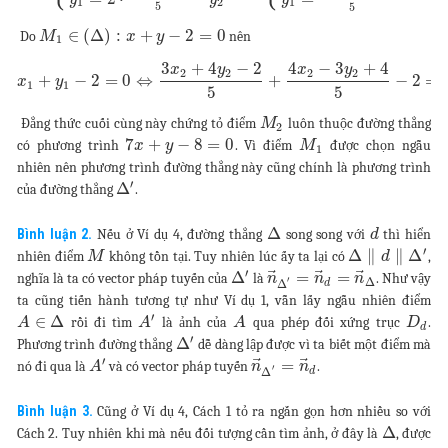
1
2
1
5
5
∈
(
Δ
)
:
+
−
2
=
0
Do
nên
M
x
y
1
3
+
4
−
2
4
−
3
+
4
x
y
x
y
2
2
2
2
+
−
2
=
0
⇔
+
−
2
=
x
y
1
1
5
5
Đẳng thức cuối cùng này chứng tỏ điểm
luôn thuộc đường thẳng
M
2
7
+
−
8
=
0
có phương trình
. Vì điểm
được chọn ngẫu
x
y
M
1
nhiên nên phương trình đường thẳng này cũng chính là phương trình
′
Δ
của đường thẳng
.
Δ
Bình luận 2.
Nếu ở Ví dụ 4, đường thẳng
song song với
thì hiển
d
′
Δ
∥
∥
Δ
nhiên điểm
không tồn tại. Tuy nhiên lúc ấy ta lại có
,
M
d
′
⃗
⃗
⃗
Δ
=
=
nghĩa là ta có vector pháp tuyến của
là
. Như vậy
n
n
n
′
Δ
Δ
d
ta cũng tiến hành tương tự như Ví dụ 1, vẫn lấy ngẫu nhiên điểm
′
∈
Δ
rồi đi tìm
là ảnh của
qua phép đối xứng trục
.
A
A
A
D
d
′
Δ
Phương trình đường thẳng
dễ dàng lập được vì ta biết một điểm mà
′
⃗
⃗
=
nó đi qua là
và có vector pháp tuyến
.
A
n
n
′
Δ
d
Bình luận 3.
Cũng ở Ví dụ 4, Cách 1 tỏ ra ngắn gọn hơn nhiều so với
Δ
Cách 2. Tuy nhiên khi mà nếu đối tượng cần tìm ảnh, ở đây là
, được