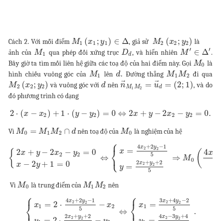
(
;
)
∈
Δ
(
;
)
Cách 2. Với mỗi điểm
, giả sử
là
M
x
y
M
x
y
1
1
1
2
2
2
′
′
∈
Δ
ảnh của
qua phép đối xứng trục
, và hiển nhiên
.
M
D
M
1
d
Bây giờ ta tìm mối liên hệ giữa các toạ độ của hai điểm này. Gọi
là
M
0
.
hình chiếu vuông góc của
lên
Đường thẳng
đi qua
M
d
M
M
1
1
2
⃗
⃗
(
;
)
=
=
(
2
;
1
)
và vuông góc với
nên
, và do
M
x
y
d
n
u
2
2
2
M
M
d
1
2
đó phương trình có dạng
2
⋅
(
−
)
+
1
⋅
(
−
)
=
0
⇔
2
+
−
2
−
=
0.
x
x
y
y
x
y
x
y
2
2
2
2
=
∩
Vì
nên toạ độ của
là nghiệm của hệ
M
M
M
d
M
0
1
2
0
⎧
4
+
2
−
1
x
y
2
⎨
2
=
4
x
2
+
−
2
−
=
0
{
(
x
x
y
x
y
⎩
2
2
2
5
⇔
⇒
M
0
2
+
+
2
−
2
+
1
=
0
x
y
x
y
2
2
=
y
5
Vì
là trung điểm của
nên
M
M
M
0
1
2
⎧
⎧
3
+
4
−
2
4
+
2
−
1
x
y
x
y
2
2
⎨
⎨
2
2
=
=
2
⋅
−
x
x
x
1
1
2
⎩
⎩
5
5
⇔
.
2
+
+
2
4
−
3
+
4
x
y
x
y
2
2
2
2
=
2
⋅
−
=
y
y
y