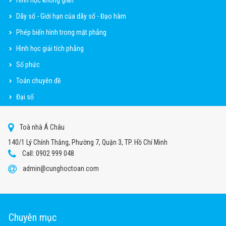
Dãy số - Giới hạn của dãy số - Đạo hàm
Phép biến hình trong mặt phẳng
Hình học giải tích phẳng
Số phức
Toán chuyên đề
Đại số
Toà nhà Á Châu
140/1 Lý Chính Thắng, Phường 7, Quận 3, TP. Hồ Chí Minh
Call: 0902 999 048
admin@cunghoctoan.com
Chuyên mục