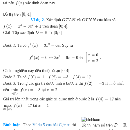
(
)
tại nếu
xác định đoạn này.
f
x
Đồ thị trên
[
0
;
4
]
Ví dụ 2.
Xác định
và
của hàm số
G
T
L
N
G
T
N
N
3
2
(
)
=
−
3
+
1
[
0
;
4
]
trên đoạn
.
f
x
x
x
R
=
⊃
[
0
;
4
]
.
Giải. Tập xác định
D
′
2
(
)
=
3
−
6
Bước 1.
Ta có
. Suy ra
f
x
x
x
[
=
0
x
′
2
(
)
=
0
⇔
3
−
6
=
0
⇔
.
f
x
x
x
=
2
x
[
0
;
4
]
Cả hai nghiệm này đều thuộc đoạn
.
(
0
)
=
1
,
(
2
)
=
−
3
,
(
4
)
=
17.
Bước 2.
Ta có
f
f
f
(
2
)
=
−
3
Bước 3.
Trong các giá trị được tính ở bước 2 thì
là nhỏ nhất
f
min
(
)
=
−
3
=
2
nên
tại
.
f
x
x
∈
[
0
;
4
]
x
(
4
)
=
17
Giá trị lớn nhất trong các giác trị được tính ở bước 2 là
nên
f
max
(
)
=
17
=
4
tại
f
x
x
∈
[
0
;
4
]
x
R
Đồ thị hàm số trên
=
Bình luận.
Theo
Ví dụ 5 của bài Cực trị
thì
D