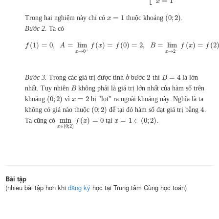
=
1
x
=
1
(
0
;
2
)
Trong hai nghiệm này chỉ có
thuộc khoảng
.
x
Bước 2.
Ta có
(
1
)
=
0
,
=
lim
(
)
=
(
0
)
=
2
,
=
lim
(
)
=
(
2
f
A
f
x
f
B
f
x
f
+
−
→
0
→
2
x
x
2
=
4
Bước 3.
Trong các giá trị được tính ở bước
thì
là lớn
B
nhất. Tuy nhiên
không phải là giá trị lớn nhất của hàm số trên
B
(
0
;
2
)
=
2
khoảng
vì
bị "lọt" ra ngoài khoảng này. Nghĩa là ta
x
(
0
;
2
)
4
không có giá nào thuộc
để tại đó hàm số đạt giá trị bằng
.
min
(
)
=
0
=
1
∈
(
0
;
2
)
Ta cũng có
tại
.
f
x
x
∈
(
0
;
2
)
x
Bài tập
(nhiều bài tập hơn khi
đăng ký
học tại Trung tâm Cùng học toán)