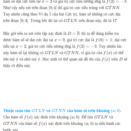
=
2
(
2
)
=
−
3
hàm số đạt cực tiểu tại
và giá trị cực tiểu tương ứng là
.
x
f
[
0
;
4
]
Như vậy nếu xét trên đoạn
thì giá trị cực tiểu trùng với
.
G
T
N
N
Tuy nhiên cũng theo Ví dụ 5 của bài Cực trị, hàm số không có cực đại
[
0
;
4
]
17
trên đoạn
. Trong khi đó lại có
trên đoạn này, đó là
.
G
T
L
N
R
=
Bây giờ nếu ta xét trên tập xác định là
thì ta dễ dàng kiểm tra
D
=
0
(
0
)
=
1
được hàm số sẽ đạt cực đại tại
, giá trị cực đại là
; đạt cực
x
f
=
2
(
2
)
=
−
3
tiểu tại
, giá trị cực tiểu tương ứng là
. Tuy nhiên lúc
x
f
(
)
này hàm số lại không có
và
, vì gía trị của
có thể
G
T
L
N
G
T
N
N
f
x
(
)
lớn tuỳ ý và nhỏ tuỳ ý. Học sinh có thể quan sát đồ thị của
trên
sẽ
f
x
D
thấy rõ điều này.
(
;
)
Thuật toán tìm
và
của hàm số trên khoảng
.
G
T
L
N
G
T
N
N
a
b
(
)
(
;
)
Cho hàm số
xác định trên khoảng
. Để tìm
và
f
x
a
b
G
T
L
N
(
)
(
;
)
của hàm số
xác định trên khoảng
ta tiến hành các
G
T
N
N
f
x
a
b
bước sau