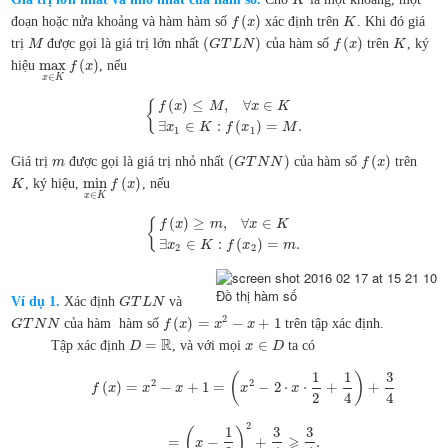
K
(
)
đoạn hoặc nửa khoảng và hàm hàm số
xác định trên
. Khi đó giá
f
x
K
(
)
(
)
trị
được gọi là giá trị lớn nhất
của hàm số
trên
, ký
M
G
T
L
N
f
x
K
max
(
)
hiệu
, nếu
f
x
∈
x
K
(
)
≤
,
∀
∈
{
f
x
M
x
K
∃
∈
:
(
)
=
.
x
K
f
x
M
1
1
(
)
(
)
Giá trị
được gọi là giá trị nhỏ nhất
của hàm số
trên
m
G
T
N
N
f
x
min
(
)
, ký hiệu,
, nếu
K
f
x
∈
x
K
(
)
≥
,
∀
∈
{
f
x
m
x
K
∃
∈
:
(
)
=
.
x
K
f
x
m
2
2
Đồ thị hàm số
Ví dụ 1.
Xác định
và
G
T
L
N
2
(
)
=
−
+
1
của hàm hàm số
trên tập xác định.
G
T
N
N
f
x
x
x
R
=
∈
Tập xác định
, và với mọi
ta có
D
x
D
1
1
3
(
)
2
2
(
)
=
−
+
1
=
−
2
⋅
⋅
+
+
f
x
x
x
x
x
2
4
4
2
1
3
3
(
)
⩾
=
−
+
.
x