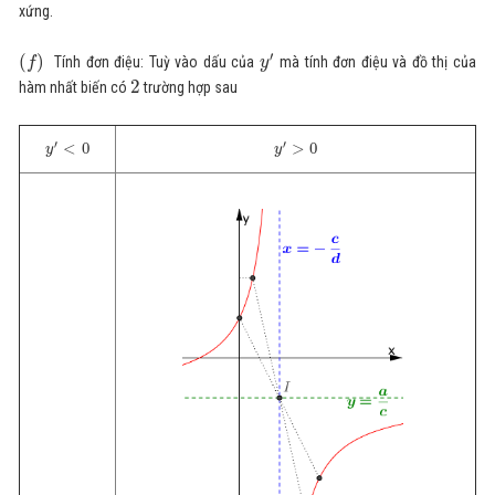
xứng.
′
(
)
Tính đơn điệu: Tuỳ vào dấu của
mà tính đơn điệu và đồ thị của
f
y
2
hàm nhất biến có
trường hợp sau
′
′
<
0
>
0
y
y