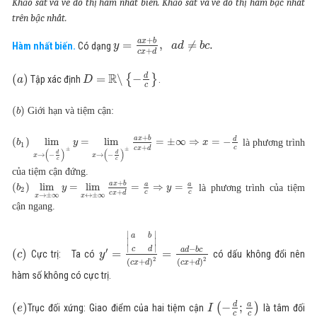
Khảo sát và vẽ đồ thị hàm nhất biến. Khảo sát và vẽ đồ thị hàm bậc nhất
trên bậc nhất.
+
a
x
b
=
,
≠
.
Hàm nhất biến.
Có dạng
y
a
d
b
c
+
c
x
d
R
d
(
)
=
∖
{
−
}
Tập xác định
.
a
D
c
(
)
Giới hạn và tiệm cận:
b
+
a
x
b
d
(
)
lim
=
lim
=
±
∞
⇒
=
−
là phương trình
b
y
x
1
c
+
c
x
d
±
±
(
)
(
)
d
d
→
−
→
−
x
x
c
c
của tiệm cận đứng.
+
a
x
b
a
a
(
)
lim
=
lim
=
⇒
=
là phương trình của tiệm
b
y
y
2
c
c
+
c
x
d
→
±
∞
↔
±
∞
x
x
cận ngang.
∣
∣
a
b
∣
∣
∣
∣
−
c
d
′
a
d
b
c
(
)
=
=
Cực trị: Ta có
có dấu không đổi nên
c
y
2
2
(
+
)
(
+
)
c
x
d
c
x
d
hàm số không có cực trị.
d
a
(
)
(
−
;
)
Trục đối xứng: Giao điểm của hai tiệm cận
là tâm đối
e
I
c
c