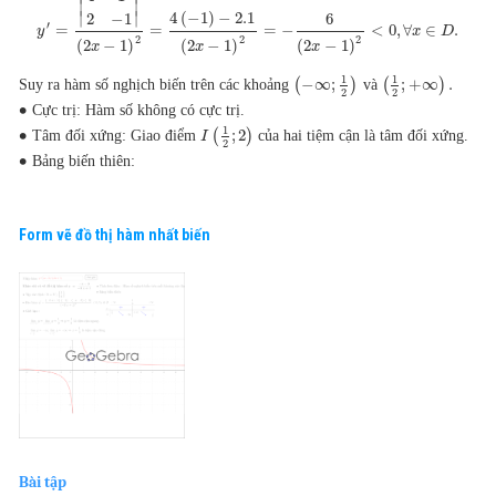
∣
∣
4
(
−
1
)
−
2.1
∣
∣
2
−
1
6
′
=
=
=
−
<
0
,
∀
∈
.
y
x
D
2
2
2
(
2
−
1
)
(
2
−
1
)
(
2
−
1
)
x
x
x
1
1
(
−
∞
;
)
(
;
+
∞
)
.
Suy ra hàm số nghịch biến trên các khoảng
và
2
2
∙
Cực trị: Hàm số không có cực trị.
1
∙
(
;
2
)
Tâm đối xứng: Giao điểm
của hai tiệm cận là tâm đối xứng.
I
2
∙
Bảng biến thiên:
Form vẽ đồ thị hàm nhất biến
Bài tập