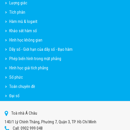
Lượng giác
Tích phân
Hàm mũ & logarit
Khảo sát hàm số
Hình học không gian
Dãy số - Giới hạn của dãy số - Đạo hàm
Phép biến hình trong mặt phẳng
Hình học giải tích phẳng
Số phức
Toán chuyên đề
Đại số
Toà nhà Á Châu
140/1 Lý Chính Thắng, Phường 7, Quận 3, TP. Hồ Chí Minh
Call: 0902 999 048