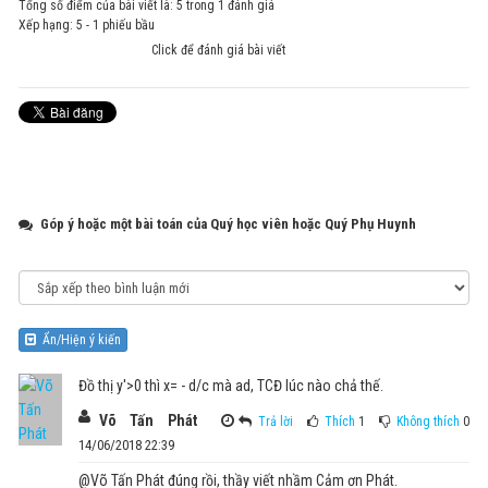
Tổng số điểm của bài viết là: 5 trong 1 đánh giá
Xếp hạng:
5
-
1
phiếu bầu
Click để đánh giá bài viết
Góp ý hoặc một bài toán của Quý học viên hoặc Quý Phụ Huynh
Ẩn/Hiện ý kiến
Đồ thị y'>0 thì x= - d/c mà ad, TCĐ lúc nào chả thế.
Võ Tấn Phát
Trả lời
Thích
1
Không thích
0
14/06/2018 22:39
@Võ Tấn Phát đúng rồi, thầy viết nhầm Cảm ơn Phát.