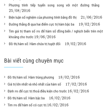
Phương trình tiếp tuyến song song với một đường thẳng
25
/
08
/
2016
21
/
06
/
2016
Biện luận số nghiệm của phương trình bằng đồ thị
19
/
02
/
2016
Đường thẳng đi qua hai điểm cực trị hàm bậc ba
Tìm giá trị tham số
để hàm số đồng biến / nghịch biến trên một
m
19
/
06
/
2016
khoảng cho trước
19
/
02
/
2016
Đồ thị hàm số: Hàm chứa trị tuyệt đối
Bài viết cùng chuyên mục
18
/
02
/
2016
Đồ thị hàm số: Hàm trùng phương
17
/
02
/
2016
Giá trị lớn nhất và nhỏ nhất của hàm số
16
/
02
/
2016
Định
để cực trị thoả điều kiện cho trước
m
16
/
02
/
2016
Đồ thị hàm số: Hàm bậc ba
16
/
02
/
2016
Tìm
để hàm số có cực trị
m