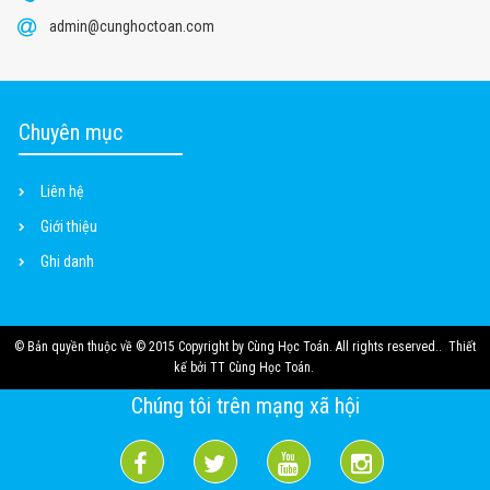
admin@cunghoctoan.com
Chuyên mục
Liên hệ
Giới thiệu
Ghi danh
© Bản quyền thuộc về
© 2015 Copyright by Cùng Học Toán. All rights reserved.
.
Thiết
kế bởi
TT Cùng Học Toán
.
Chúng tôi trên mạng xã hội