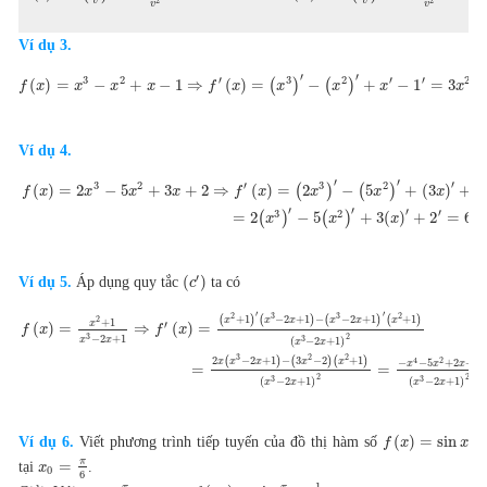
v
v
2
2
v
v
Ví dụ 3.
′
′
3
2
′
3
2
′
′
2
(
)
=
−
+
−
1
⇒
(
)
=
(
)
−
(
)
+
−
1
=
3
f
x
x
x
x
f
x
x
x
x
x
Ví dụ 4.
′
′
′
3
2
′
3
2
(
)
=
2
−
5
+
3
+
2
⇒
(
)
=
(
2
)
−
(
5
)
+
(
3
)
+
2
f
x
x
x
x
f
x
x
x
x
′
′
′
′
3
2
2
=
2
(
)
−
5
(
)
+
3
(
)
+
2
=
6
x
x
x
x
′
(
)
Ví dụ 5.
Áp dụng quy tắc
ta có
c
′
′
2
3
3
2
(
+
1
)
(
−
2
+
1
)
−
(
−
2
+
1
)
(
+
1
)
2
x
x
x
x
x
x
+
1
x
′
(
)
=
⇒
(
)
=
f
x
f
x
3
2
−
2
+
1
x
x
3
(
−
2
+
1
)
x
x
3
2
2
2
(
−
2
+
1
)
−
(
3
−
2
)
(
+
1
)
x
x
x
x
x
4
2
−
−
5
+
2
+
2
x
x
x
=
=
2
2
3
3
(
−
2
+
1
)
(
−
2
+
1
)
x
x
x
x
(
)
=
sin
Ví dụ 6.
Viết phương trình tiếp tuyến của đồ thị hàm số
f
x
x
π
=
tại
.
x
0
6
1
π
π