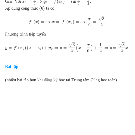
=
⇒
=
(
)
=
sin
=
.
Giải. Với
x
y
f
x
0
0
0
6
6
2
(
6
)
Áp dụng công thức
ta có
–
√
3
π
′
′
(
)
=
cos
⇒
(
)
=
cos
=
.
f
x
x
f
x
0
6
2
Phương trình tiếp tuyến
–
–
√
√
3
3
1
π
(
)
′
=
(
)
(
−
)
+
⇔
=
−
+
⇔
=
+
y
f
x
x
x
y
y
x
y
x
0
0
0
2
6
2
2
Bài tập
(nhiều bài tập hơn khi
đăng ký
học tại Trung tâm Cùng học toán)