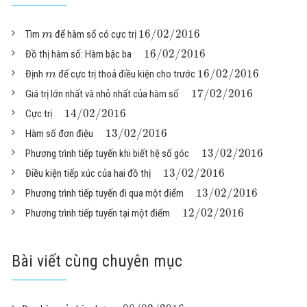
16
/
02
/
2016
Tìm
để hàm số có cực trị
m
16
/
02
/
2016
Đồ thị hàm số: Hàm bậc ba
16
/
02
/
2016
Định
để cực trị thoả điều kiện cho trước
m
17
/
02
/
2016
Giá trị lớn nhất và nhỏ nhất của hàm số
14
/
02
/
2016
Cực trị
13
/
02
/
2016
Hàm số đơn điệu
13
/
02
/
2016
Phương trình tiếp tuyến khi biết hệ số góc
13
/
02
/
2016
Điều kiện tiếp xúc của hai đồ thị
13
/
02
/
2016
Phương trình tiếp tuyến đi qua một điểm
12
/
02
/
2016
Phương trình tiếp tuyến tại một điểm
Bài viết cùng chuyên mục