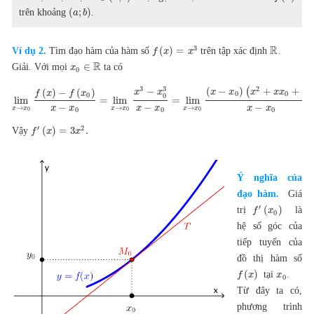
(
;
)
trên khoảng
.
a
b
R
3
(
)
=
Ví dụ 2.
Tìm đạo hàm của hàm số
trên tập xác định
.
f
x
x
R
∈
Giải. Với mọi
ta có
x
0
2
2
3
3
(
−
)
(
+
+
−
(
)
−
(
)
x
x
x
x
x
x
x
x
f
x
f
x
0
0
0
0
0
lim
=
lim
=
lim
−
−
−
x
x
x
x
x
x
→
→
→
x
x
x
x
x
x
0
0
0
0
0
0
′
2
(
)
=
3
.
Vậy
f
x
x
Ý nghĩa của
đạo hàm.
Giá
′
(
)
trị
là
f
x
0
hệ số góc của
tiếp tuyến của
đồ thị hàm số
(
)
tại
.
f
x
x
0
Từ đây ta có,
phương trình