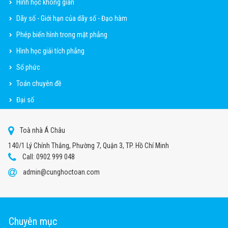
Hình học không gian
Dãy số - Giới hạn của dãy số - Đạo hàm
Phép biến hình trong mặt phẳng
Hình học giải tích phẳng
Số phức
Toán chuyên đề
Đại số
Toà nhà Á Châu
140/1 Lý Chính Thắng, Phường 7, Quận 3, TP. Hồ Chí Minh
Call: 0902 999 048
admin@cunghoctoan.com
Chuyên mục