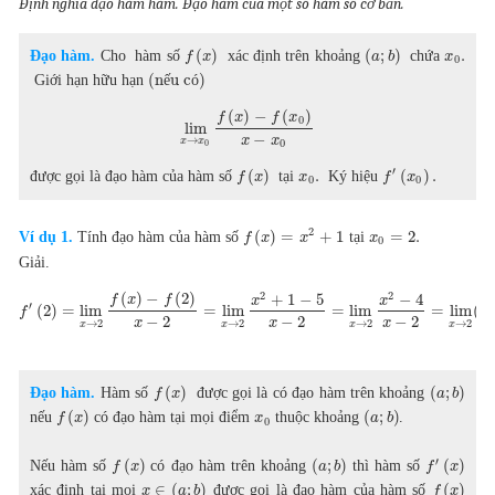
Định nghia đạo hàm hàm. Đạo hàm của một số hàm số cơ bản.
(
)
(
;
)
.
Đạo hàm.
Cho hàm số
xác định trên khoảng
chứa
f
x
a
b
x
0
(n
u c
)
Giới hạn hữu hạn
ế
ó
(
)
−
(
)
f
x
f
x
0
lim
−
x
x
→
x
x
0
0
′
(
)
.
(
)
.
được gọi là đạo hàm của hàm số
tại
Ký hiệu
f
x
x
f
x
0
0
2
(
)
=
+
1
=
2.
Ví dụ 1.
Tính đạo hàm của hàm số
tại
f
x
x
x
0
Giải.
2
2
(
)
−
(
2
)
+
1
−
5
−
4
f
x
f
x
x
′
(
2
)
=
lim
=
lim
=
lim
=
lim
(
f
x
−
2
−
2
−
2
x
x
x
→
2
→
2
→
2
→
2
x
x
x
x
(
)
(
;
)
Đạo hàm.
Hàm số
được gọi là có đạo hàm trên khoảng
f
x
a
b
(
)
(
;
)
nếu
có đạo hàm tại mọi điểm
thuộc khoảng
.
f
x
x
a
b
0
′
(
)
(
;
)
(
)
Nếu hàm số
có đạo hàm trên khoảng
thì hàm số
f
x
a
b
f
x
∈
(
;
)
(
)
xác định tại mọi
được gọi là đạo hàm của hàm số
x
a
b
f
x