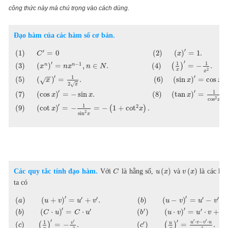
công thức này mà chú trọng vào cách dùng.
Đạo hàm của các hàm số cơ bản.
′
′
(
1
)
=
0
(
2
)
(
)
=
1.
C
x
′
′
1
1
−
1
n
n
(
3
)
(
)
=
,
∈
.
(
4
)
(
)
=
−
.
x
n
x
n
N
x
2
x
−
−
′
′
1
(
5
)
(
)
=
.
(
6
)
(
sin
)
=
cos
.
√
x
x
x
2
x
√
′
′
1
(
7
)
(
cos
)
=
−
sin
.
(
8
)
(
tan
)
=
x
x
x
2
cos
x
′
1
2
(
9
)
(
cot
)
=
−
=
−
(
1
+
cot
)
.
x
x
2
sin
x
(
)
(
)
Các quy tắc tính đạo hàm.
Với
là hằng số,
và
là các hà
C
u
x
v
x
ta có
′
′
′
′
′
′
(
)
(
+
)
=
+
.
(
)
(
−
)
=
−
.
a
u
v
u
v
b
u
v
u
v
′
′
′
′
′
′
(
)
(
⋅
)
=
⋅
(
)
(
⋅
)
=
⋅
+
b
C
u
C
u
b
u
v
u
v
v
′
′
′
′
′
⋅
−
⋅
1
u
v
v
u
v
u
′
(
)
(
)
=
−
.
(
)
(
)
=
.
c
c