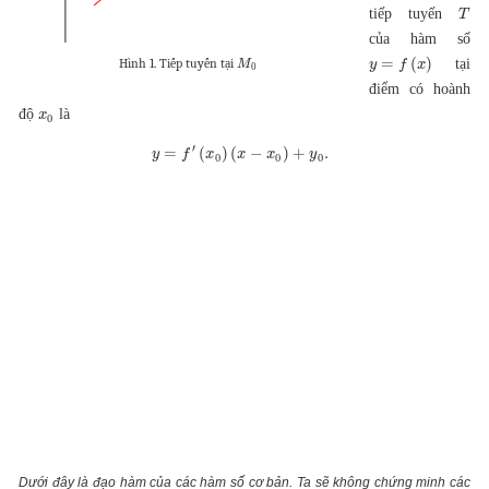
tiếp tuyến
T
của hàm số
=
(
)
Hình 1. Tiếp tuyến tại
tại
y
f
x
M
0
điểm có hoành
độ
là
x
0
′
=
(
)
(
−
)
+
.
y
f
x
x
x
y
0
0
0
Dưới đây là đạo hàm của các hàm số cơ bản. Ta sẽ không chứng minh các