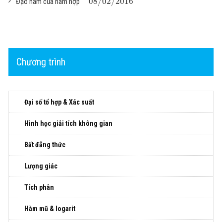
08
/
02
/
2016
Đạo hàm của hàm hợp
Chương trình
Đại số tổ hợp & Xác suất
Hình học giải tích không gian
Bất đẳng thức
Lượng giác
Tích phân
Hàm mũ & logarit