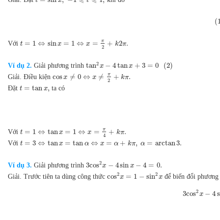
⩽
⩽
t
x
t
(
π
=
1
⇔
sin
=
1
⇔
=
+
2
.
Với
t
x
x
k
π
2
2
tan
−
4
tan
+
3
=
0
(
2
)
Ví dụ 2.
Giải phương trình
x
x
π
cos
≠
0
⇔
≠
+
.
Giải. Điều kiện
x
x
k
π
2
=
tan
,
Đặt
ta có
t
x
π
=
1
⇔
tan
=
1
⇔
=
+
.
Với
t
x
x
k
π
4
=
3
⇔
tan
=
tan
⇔
=
+
,
=
arctan
3.
Với
t
x
α
x
α
k
π
α
2
3
cos
−
4
sin
−
4
=
0.
Ví dụ 3.
Giải phương trình
x
x
2
2
cos
=
1
−
sin
Giải. Trước tiên ta dùng công thức
để biến đổi phương 
x
x
2
3
cos
−
4
s
x