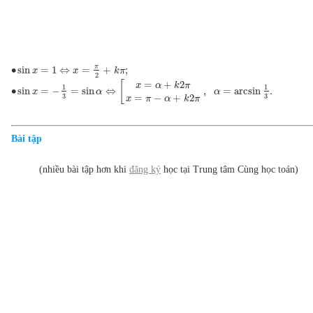
π
∙
sin
=
1
⇔
=
+
;
x
x
k
π
2
[
=
+
2
x
α
k
π
1
1
∙
sin
=
−
=
sin
⇔
,
=
arcsin
.
x
α
α
3
3
=
−
+
2
x
π
α
k
π
Bài tập
(nhiều bài tập hơn khi
đăng ký
học tại Trung tâm Cùng học toán)