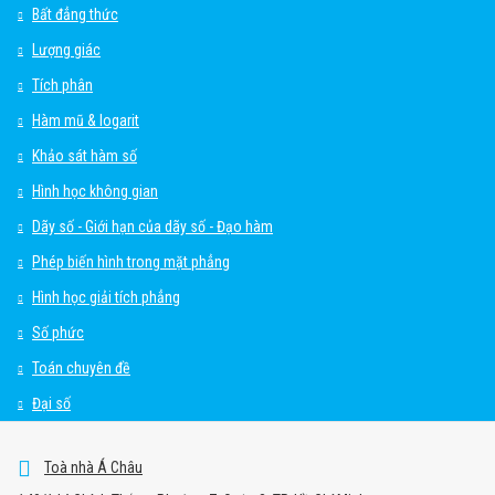
Bất đẳng thức
Lượng giác
Tích phân
Hàm mũ & logarit
Khảo sát hàm số
Hình học không gian
Dãy số - Giới hạn của dãy số - Đạo hàm
Phép biến hình trong mặt phẳng
Hình học giải tích phẳng
Số phức
Toán chuyên đề
Đại số
Toà nhà Á Châu