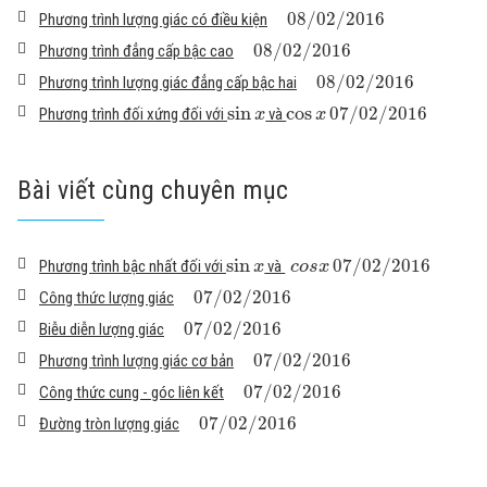
08
/
02
/
2016
Phương trình lượng giác có điều kiện
08
/
02
/
2016
Phương trình đẳng cấp bậc cao
08
/
02
/
2016
Phương trình lượng giác đẳng cấp bậc hai
sin
cos
07
/
02
/
2016
Phương trình đối xứng đối với
và
x
x
Bài viết cùng chuyên mục
sin
07
/
02
/
2016
Phương trình bậc nhất đối với
và
x
c
o
s
x
07
/
02
/
2016
Công thức lượng giác
07
/
02
/
2016
Biễu diễn lượng giác
07
/
02
/
2016
Phương trình lượng giác cơ bản
07
/
02
/
2016
Công thức cung - góc liên kết
07
/
02
/
2016
Đường tròn lượng giác