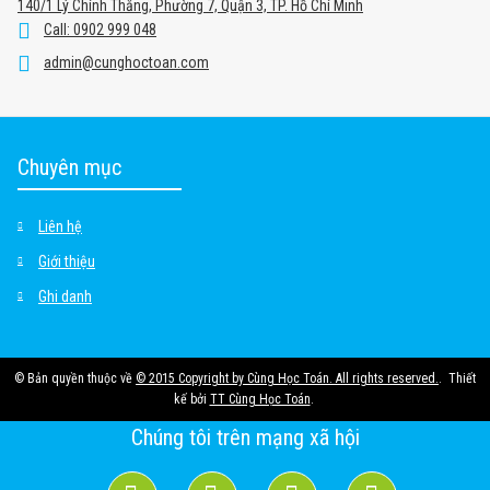
140/1 Lý Chính Thắng, Phường 7, Quận 3, TP. Hồ Chí Minh
Call: 0902 999 048
admin@cunghoctoan.com
Chuyên mục
Liên hệ
Giới thiệu
Ghi danh
© Bản quyền thuộc về
© 2015 Copyright by Cùng Học Toán. All rights reserved.
.
Thiết
kế bởi
TT Cùng Học Toán
.
Chúng tôi trên mạng xã hội