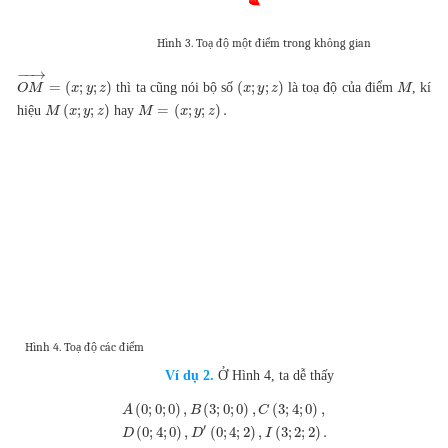
Hình 3. Toạ độ một điểm trong không gian
−
−
→
=
(
;
;
)
(
;
;
)
thì ta cũng nói bộ số
là toạ độ của điểm
, kí
O
M
x
y
z
x
y
z
M
(
;
;
)
=
(
;
;
)
.
hiệu
hay
M
x
y
z
M
x
y
z
Hình 4. Toạ độ các điểm
Ví dụ 2.
Ở Hình 4, ta dễ thấy
(
0
;
0
;
0
)
,
(
3
;
0
;
0
)
,
(
3
;
4
;
0
)
,
A
B
C
′
(
0
;
4
;
0
)
,
(
0
;
4
;
2
)
,
(
3
;
2
;
2
)
.
D
D
I