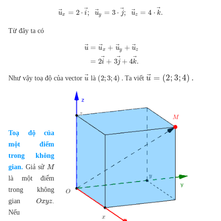
⃗
⃗
⃗
⃗
⃗
⃗
=
2
⋅
;
=
3
⋅
;
=
4
⋅
.
u
i
u
j
u
k
x
y
z
Từ đây ta có
⃗
⃗
⃗
⃗
=
+
+
u
u
u
u
x
y
z
⃗
⃗
⃗
=
2
+
3
+
4
.
i
j
k
⃗
=
(
2
;
3
;
4
)
.
⃗
(
2
;
3
;
4
)
.
Như vậy toạ độ của vector
là
Ta viết
u
u
Toạ độ của
một điểm
trong không
gian.
Giả sử
M
là một điểm
trong không
gian
.
O
x
y
z
Nếu