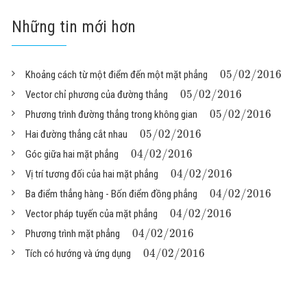
Những tin mới hơn
05
/
02
/
2016
Khoảng cách từ một điểm đến một mặt phẳng
05
/
02
/
2016
Vector chỉ phương của đường thẳng
05
/
02
/
2016
Phương trình đường thẳng trong không gian
05
/
02
/
2016
Hai đường thẳng cắt nhau
04
/
02
/
2016
Góc giữa hai mặt phẳng
04
/
02
/
2016
Vị trí tương đối của hai mặt phẳng
04
/
02
/
2016
Ba điểm thẳng hàng - Bốn điểm đồng phẳng
04
/
02
/
2016
Vector pháp tuyến của mặt phẳng
04
/
02
/
2016
Phương trình mặt phẳng
04
/
02
/
2016
Tích có hướng và ứng dụng