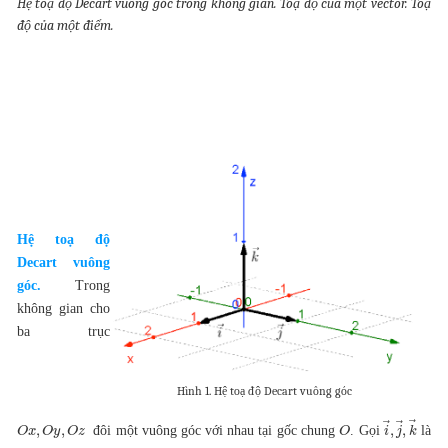
Hệ toạ độ Decart vuông góc trong không gian. Toạ độ của một vector. Toạ
độ của một điểm.
Hệ toạ độ
Decart vuông
góc.
Trong
không gian cho
ba trục
Hình 1. Hệ toạ độ Decart vuông góc
⃗
⃗
⃗
,
,
,
,
đôi một vuông góc với nhau tại gốc chung
. Gọi
là
O
x
O
y
O
z
O
i
j
k