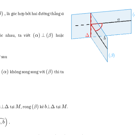
)
,
là góc hợp bởi hai đường thẳng
β
a
(
)
⊥
(
)
c nhau, ta viết
hoặc
α
β
 sau
(
)
(
)
u
không song song với
thì ta
α
β
⊥
Δ
(
)
⊥
Δ
tại
, rong
kẻ
tại
.
a
M
β
b
M
ˆ
)
,
.
a
b