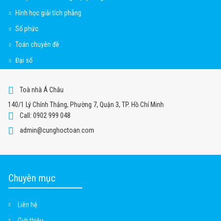
Hình học giải tích phẳng
Số phức
Toán chuyên đề
Đại số
Toà nhà Á Châu
140/1 Lý Chính Thắng, Phường 7, Quận 3, TP. Hồ Chí Minh
Call: 0902 999 048
admin@cunghoctoan.com
Chuyên mục
Liên hệ
Giới thiệu