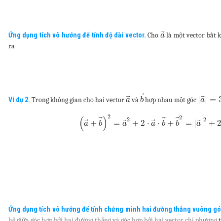
⃗
Ứng dụng tích vô hướng để tính độ dài vector.
Cho
là một vector bất k
a
ra
⃗
⃗
⃗
|
|
=
Ví dụ 2.
Trong không gian cho hai vector
và
hợp nhau một góc
a
b
a
2
2
(
)
⃗
⃗
⃗
2
2
⃗
⃗
⃗
⃗
+
=
+
2
⋅
⋅
+
=
|
|
+
a
b
a
a
b
b
a
Ứng dụng tích vô hướng để tính chứng minh hai đường thẳng vuông g
hệ giữa góc hợp bởi hai đường thẳng và góc hợp bởi hai vector chỉ phương
t