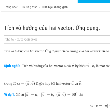
Trang nhất
Chương trình
Hình học không gian
Tích vô hướng của hai vector. Ứng dụng.
Thứ ba - 01/03/2016 19:09
Tích vô hướng của hai vector. Ứng dụng tích có hướng của hai vector tính đ
⃗
⃗
⃗
⃗
⋅
,
Định nghĩa.
Tích vô hướng của hai vector
và
, ký hiệu
là một số
u
v
u
v
⃗
⃗
⃗
⃗
=
(
,
)
trong đó
là góc hợp bởi hai vector
và
.
α
u
v
u
v
⃗
⃗
⃗
⃗
o
|
|
=
,
|
|
=
,
(
,
)
=
60
Ví dụ 1.
Giả sử
thì
u
a
v
b
u
v
⃗
⃗
⃗
⋅
=
|
|
u
v
u