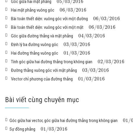
05
/
03
/
2016
Góc giữa hai mặt phẳng
06
/
03
/
2016
Hai mặt phẳng vuông góc
06
/
03
/
2016
Bài toán thiết diện: vuông góc với một đường
06
/
03
/
2016
Bài toán thiết diện: vuông góc với một mặt
04
/
03
/
2016
Góc giữa đường thẳng và mặt phẳng
03
/
03
/
2016
Định lý ba đường vuông góc
01
/
03
/
2016
Hai đường thẳng vuông góc
02
/
03
/
2016
Tính góc giữa hai đường thẳng trong không gian
03
/
03
/
2016
Đường thẳng vuông góc với mặt phẳng
01
/
03
/
2016
Vector chỉ phương của đường thẳng
Bài viết cùng chuyên mục
01
/
Góc giữa hai vector, góc giữa hai đường thẳng trong không gian
01
/
03
/
2016
Sự đồng phẳng