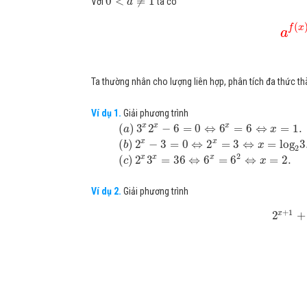
0
<
≠
1
Với
ta có
a
(
f
x
a
Ta thường nhân cho lượng liên hợp, phân tích đa thức th
Ví dụ 1.
Giải phương trình
x
x
x
(
)
3
2
−
6
=
0
⇔
6
=
6
⇔
=
1.
a
x
x
x
(
)
2
−
3
=
0
⇔
2
=
3
⇔
=
log
3
b
x
2
2
x
x
x
(
)
2
3
=
36
⇔
6
=
6
⇔
=
2.
c
x
Ví dụ 2.
Giải phương trình
+
1
x
2
+