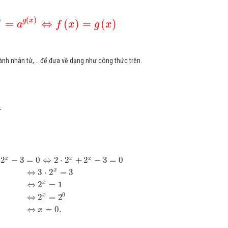
)
(
)
g
x
=
⇔
(
)
=
(
)
a
f
x
g
x
ành nhân tử,... để đưa về dạng như công thức trên.
.
x
x
x
2
−
3
=
0
⇔
2
⋅
2
+
2
−
3
=
0
x
⇔
3
⋅
2
=
3
x
⇔
2
=
1
0
x
⇔
2
=
2
⇔
=
0.
x