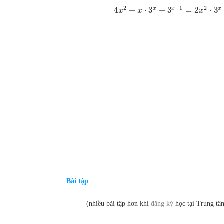
+
1
2
2
x
x
x
4
+
⋅
3
+
3
=
2
⋅
3
x
x
x
Bài tập
(nhiều bài tập hơn khi
đăng ký
học tại Trung tâ