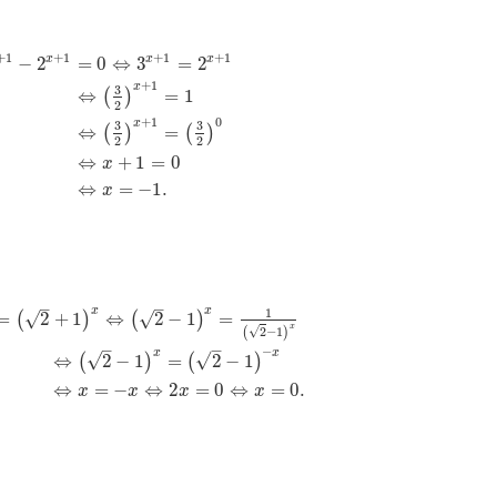
+
1
+
1
+
1
+
1
x
x
x
−
2
=
0
⇔
3
=
2
+
1
x
3
⇔
(
)
=
1
2
+
1
0
x
3
3
⇔
(
)
=
(
)
2
2
⇔
+
1
=
0
x
⇔
=
−
1.
x
–
–
x
x
1
√
√
=
(
2
+
1
)
⇔
(
2
−
1
)
=
x
√
2
−
1
(
)
–
–
−
x
x
√
√
⇔
(
2
−
1
)
=
(
2
−
1
)
⇔
=
−
⇔
2
=
0
⇔
=
0.
x
x
x
x