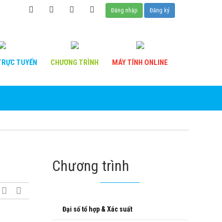
Đăng nhập
Đăng ký
RỰC TUYẾN
CHƯƠNG
TRÌNH
MÁY TÍNH
ONLINE
Chương trình
Đại số tổ hợp & Xác suất